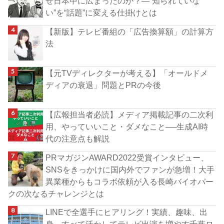
ぜ日本中に広まったのか？―“知られていな
い”を“話題”に変える仕掛けとは
【新版】テレビ番組の「広告換算額」の計算方
法
【元TVディレクターが考える】「オールドメ
ディアの衰退」問題とPRの今後
【広報担当者必読】メディア掲載記事の二次利
用、やっていいこと・ダメなこと──生成AI時
代の注意点も解説
PRマガジンAWARD2022受賞インタビュー、
SNSをきっかけに国内外でファンが急増！大手
異業種からもコラボ依頼が入る長崎バイオパー
クの次なるチャレンジとは
LINEで全選手にヒアリング！実績、趣味、出
身…すべて活かしてテレビ出演を増やす千葉ロ