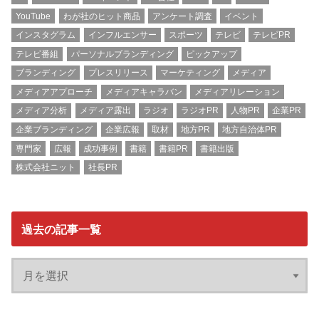
YouTube
わが社のヒット商品
アンケート調査
イベント
インスタグラム
インフルエンサー
スポーツ
テレビ
テレビPR
テレビ番組
パーソナルブランディング
ピックアップ
ブランディング
プレスリリース
マーケティング
メディア
メディアアプローチ
メディアキャラバン
メディアリレーション
メディア分析
メディア露出
ラジオ
ラジオPR
人物PR
企業PR
企業ブランディング
企業広報
取材
地方PR
地方自治体PR
専門家
広報
成功事例
書籍
書籍PR
書籍出版
株式会社ニット
社長PR
過去の記事一覧