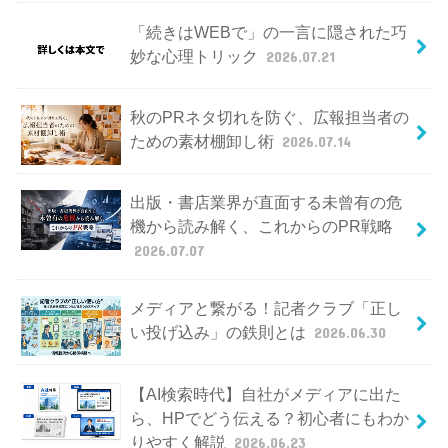
「続きはWEBで」の一言に隠された巧
妙な心理トリック
2026.07.21
秋のPRネタ切れを防ぐ、広報担当者の
ための素材棚卸し術
2026.07.14
出版・書店業界が直面する未曾有の危
機から読み解く、これからのPR戦略
2026.07.07
メディアと繋がる！記者クラブ「正し
い投げ込み」の鉄則とは
2026.06.30
【AI検索時代】自社がメディアに出た
ら、HPでどう伝える？初心者にもわか
りやすく解説
2026.06.23