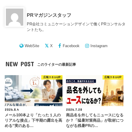
PRマガジンスタッフ
PR会社コミュニケーションデザインで働くPRコンサルタ
ントたち。
WebSite
X
Facebook
Instagram
NEW POST
このライターの最新記事
広報スキルUP
広報スキルUP
2026.8.4
2026.7.28
メール100本より「たった１人の
商品名を外してもニュースになる
リアルな接点」下半期の露出を高
か？「猛暑対策商品」が取材につ
める“実のある…
ながる残暑PRの…