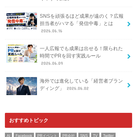
SNSを頑張るほど成果が遠のく？広報
担当者がハマる「発信中毒」とは
2026.06.16
一人広報でも成果は出せる！限られた
時間でPRを回す実践ルール
2026.06.09
海外では進化している「経営者ブラン
ディング」
2026.06.02
おすすめトピック
AI
Facebook
PRイベント
PR会社
SNS
TV
Twitter