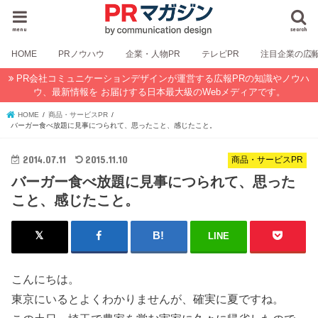
menu
search
HOME
PRノウハウ
企業・人物PR
テレビPR
注目企業の広
PR会社コミュニケーションデザインが運営する広報PRの知識やノウハ
ウ、最新情報を お届けする日本最大級のWebメディアです。
HOME
商品・サービスPR
バーガー食べ放題に見事につられて、思ったこと、感じたこと。
2014.07.11
2015.11.10
商品・サービスPR
バーガー食べ放題に見事につられて、思った
こと、感じたこと。
LINE
こんにちは。
東京にいるとよくわかりませんが、確実に夏ですね。