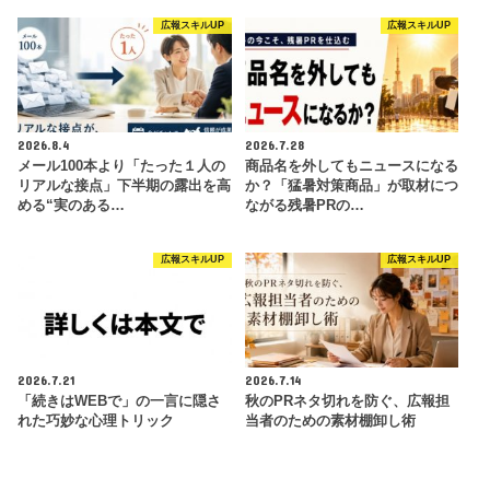
広報スキルUP
広報スキルUP
2026.8.4
2026.7.28
メール100本より「たった１人の
商品名を外してもニュースになる
リアルな接点」下半期の露出を高
か？「猛暑対策商品」が取材につ
める“実のある…
ながる残暑PRの…
広報スキルUP
広報スキルUP
2026.7.21
2026.7.14
「続きはWEBで」の一言に隠さ
秋のPRネタ切れを防ぐ、広報担
れた巧妙な心理トリック
当者のための素材棚卸し術