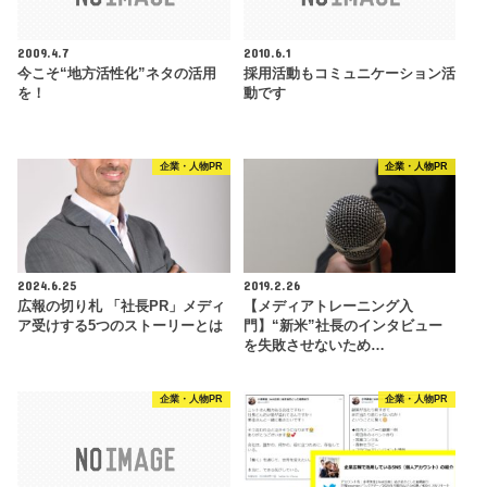
2009.4.7
2010.6.1
今こそ“地方活性化”ネタの活用
採用活動もコミュニケーション活
を！
動です
企業・人物PR
企業・人物PR
2024.6.25
2019.2.26
広報の切り札 「社長PR」メディ
【メディアトレーニング入
ア受けする5つのストーリーとは
門】“新米”社長のインタビュー
を失敗させないため…
企業・人物PR
企業・人物PR