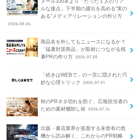
メール100本より「たった１人のリア
ルな接点」下半期の露出を高める“実の
ある”メディアリレーションの作り方
2026.08.04
商品名を外してもニュースになるか？
「猛暑対策商品」が取材につながる残
暑PRの作り方
2026.07.28
「続きはWEBで」の一言に隠された巧
妙な心理トリック
2026.07.21
秋のPRネタ切れを防ぐ、広報担当者の
ための素材棚卸し術
2026.07.14
出版・書店業界が直面する未曾有の危
機から読み解く、これからのPR戦略