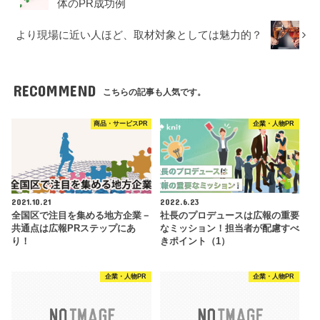
体のPR成功例
より現場に近い人ほど、取材対象としては魅力的？
RECOMMEND
こちらの記事も人気です。
商品・サービスPR
企業・人物PR
2021.10.21
2022.6.23
全国区で注目を集める地方企業－
社長のプロデュースは広報の重要
共通点は広報PRステップにあ
なミッション！担当者が配慮すべ
り！
きポイント（1）
企業・人物PR
企業・人物PR