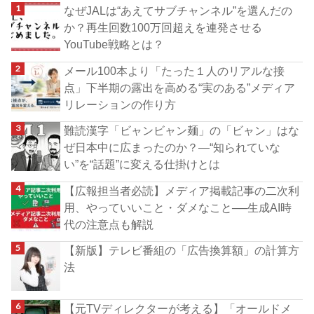
なぜJALは“あえてサブチャンネル”を選んだの
か？再生回数100万回超えを連発させる
YouTube戦略とは？
メール100本より「たった１人のリアルな接
点」下半期の露出を高める“実のある”メディア
リレーションの作り方
難読漢字「ビャンビャン麺」の「ビャン」はな
ぜ日本中に広まったのか？―“知られていな
い”を“話題”に変える仕掛けとは
【広報担当者必読】メディア掲載記事の二次利
用、やっていいこと・ダメなこと──生成AI時
代の注意点も解説
【新版】テレビ番組の「広告換算額」の計算方
法
【元TVディレクターが考える】「オールドメ