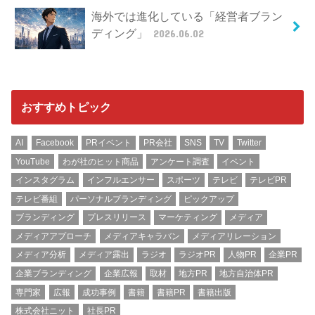
海外では進化している「経営者ブラン
ディング」
2026.06.02
おすすめトピック
AI
Facebook
PRイベント
PR会社
SNS
TV
Twitter
YouTube
わが社のヒット商品
アンケート調査
イベント
インスタグラム
インフルエンサー
スポーツ
テレビ
テレビPR
テレビ番組
パーソナルブランディング
ピックアップ
ブランディング
プレスリリース
マーケティング
メディア
メディアアプローチ
メディアキャラバン
メディアリレーション
メディア分析
メディア露出
ラジオ
ラジオPR
人物PR
企業PR
企業ブランディング
企業広報
取材
地方PR
地方自治体PR
専門家
広報
成功事例
書籍
書籍PR
書籍出版
株式会社ニット
社長PR