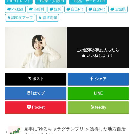
PRトレンド
企業・人物PR
商品・サービスPR
PR動画
市町村
短所
自己PR
自虐PR
茨城県
認知度アップ
都道府県
この記事が気に入ったら
いいねしよう！
ポスト
シェア
はてブ
LINE
Pocket
feedly
見事に“ゆるキャラグランプリ”を獲得した地方自治