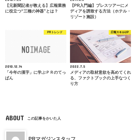
【元新聞記者が教える】広報業務
【PR入門編】プレスツアーにメ
に役立つ“三種の神器”とは？
ディアを誘致する方法（ホテル・
リゾート施設）
PRトレンド
広報スキルUP
2010.12.14
2022.7.5
「今年の漢字」に学ぶＰＲのてっ
メディアの取材意欲を高めてくれ
ぱん
る、ファクトブックの上手なつく
り方
ABOUT
この記事をかいた人
PRマガジンスタッフ