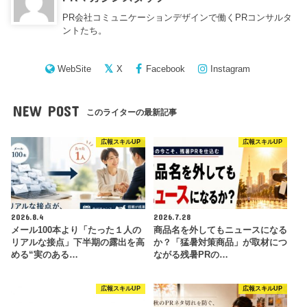
PR会社コミュニケーションデザインで働くPRコンサルタ
ントたち。
WebSite
X
Facebook
Instagram
NEW POST
このライターの最新記事
広報スキルUP
広報スキルUP
2026.8.4
2026.7.28
メール100本より「たった１人の
商品名を外してもニュースになる
リアルな接点」下半期の露出を高
か？「猛暑対策商品」が取材につ
める“実のある…
ながる残暑PRの…
広報スキルUP
広報スキルUP