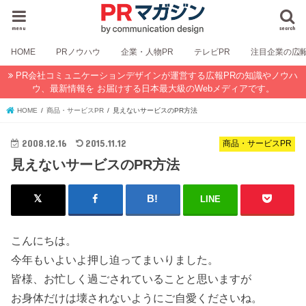
menu
search
HOME
PRノウハウ
企業・人物PR
テレビPR
注目企業の広
PR会社コミュニケーションデザインが運営する広報PRの知識やノウハ
ウ、最新情報を お届けする日本最大級のWebメディアです。
HOME
商品・サービスPR
見えないサービスのPR方法
2008.12.16
2015.11.12
商品・サービスPR
見えないサービスのPR方法
LINE
こんにちは。
今年もいよいよ押し迫ってまいりました。
皆様、お忙しく過ごされていることと思いますが
お身体だけは壊されないようにご自愛くださいね。