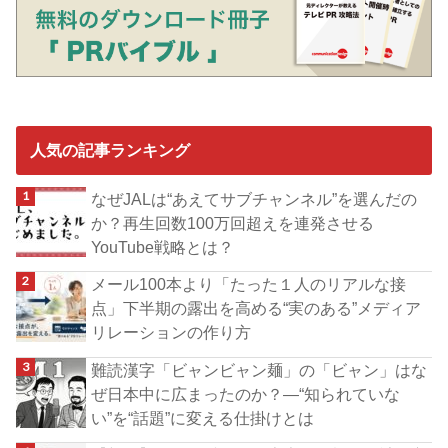
人気の記事ランキング
なぜJALは“あえてサブチャンネル”を選んだの
か？再生回数100万回超えを連発させる
YouTube戦略とは？
メール100本より「たった１人のリアルな接
点」下半期の露出を高める“実のある”メディア
リレーションの作り方
難読漢字「ビャンビャン麺」の「ビャン」はな
ぜ日本中に広まったのか？―“知られていな
い”を“話題”に変える仕掛けとは