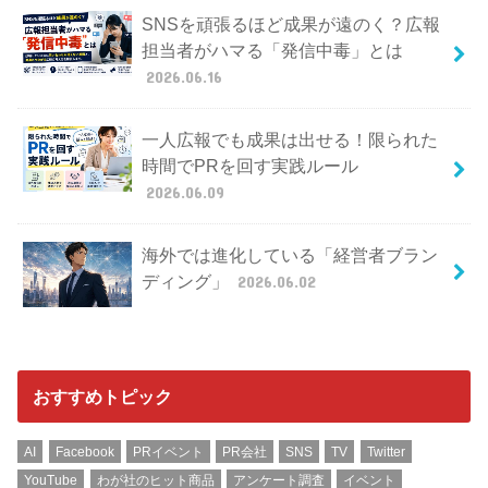
SNSを頑張るほど成果が遠のく？広報
担当者がハマる「発信中毒」とは
2026.06.16
一人広報でも成果は出せる！限られた
時間でPRを回す実践ルール
2026.06.09
海外では進化している「経営者ブラン
ディング」
2026.06.02
おすすめトピック
AI
Facebook
PRイベント
PR会社
SNS
TV
Twitter
YouTube
わが社のヒット商品
アンケート調査
イベント