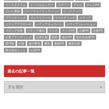
インスタグラム
インフルエンサー
スポーツ
テレビ
テレビPR
テレビ番組
パーソナルブランディング
ピックアップ
ブランディング
プレスリリース
マーケティング
メディア
メディアアプローチ
メディアキャラバン
メディアリレーション
メディア分析
メディア露出
ラジオ
ラジオPR
人物PR
企業PR
企業ブランディング
企業広報
取材
地方PR
地方自治体PR
専門家
広報
成功事例
書籍
書籍PR
書籍出版
株式会社ニット
社長PR
過去の記事一覧