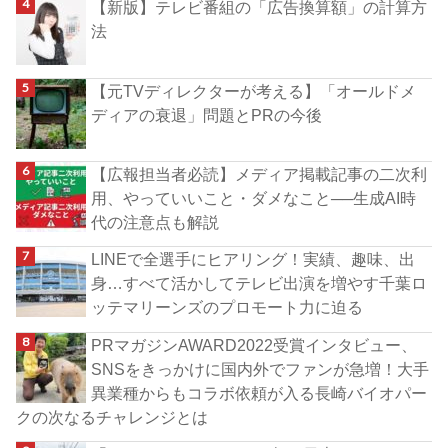
【新版】テレビ番組の「広告換算額」の計算方
法
【元TVディレクターが考える】「オールドメ
ディアの衰退」問題とPRの今後
【広報担当者必読】メディア掲載記事の二次利
用、やっていいこと・ダメなこと──生成AI時
代の注意点も解説
LINEで全選手にヒアリング！実績、趣味、出
身…すべて活かしてテレビ出演を増やす千葉ロ
ッテマリーンズのプロモート力に迫る
PRマガジンAWARD2022受賞インタビュー、
SNSをきっかけに国内外でファンが急増！大手
異業種からもコラボ依頼が入る長崎バイオパー
クの次なるチャレンジとは