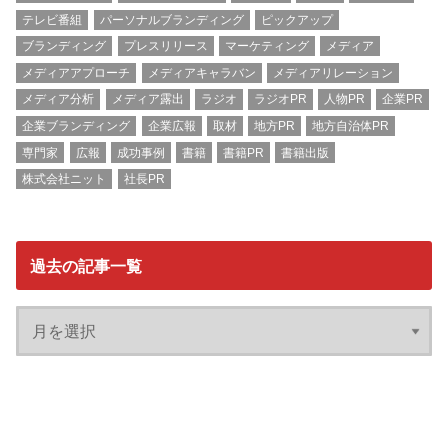
テレビ番組
パーソナルブランディング
ピックアップ
ブランディング
プレスリリース
マーケティング
メディア
メディアアプローチ
メディアキャラバン
メディアリレーション
メディア分析
メディア露出
ラジオ
ラジオPR
人物PR
企業PR
企業ブランディング
企業広報
取材
地方PR
地方自治体PR
専門家
広報
成功事例
書籍
書籍PR
書籍出版
株式会社ニット
社長PR
過去の記事一覧