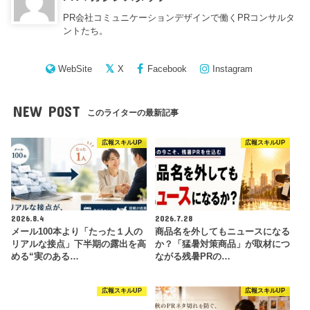
PR会社コミュニケーションデザインで働くPRコンサルタ
ントたち。
WebSite
X
Facebook
Instagram
NEW POST
このライターの最新記事
広報スキルUP
広報スキルUP
2026.8.4
2026.7.28
メール100本より「たった１人の
商品名を外してもニュースになる
リアルな接点」下半期の露出を高
か？「猛暑対策商品」が取材につ
める“実のある…
ながる残暑PRの…
広報スキルUP
広報スキルUP