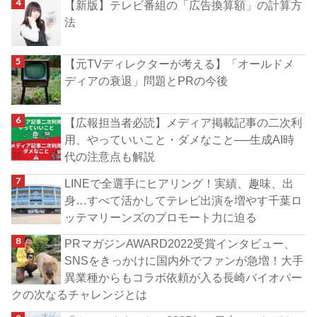
【新版】テレビ番組の「広告換算額」の計算方
法
【元TVディレクターが考える】「オールドメ
ディアの衰退」問題とPRの今後
【広報担当者必読】メディア掲載記事の二次利
用、やっていいこと・ダメなこと──生成AI時
代の注意点も解説
LINEで全選手にヒアリング！実績、趣味、出
身…すべて活かしてテレビ出演を増やす千葉ロ
ッテマリーンズのプロモート力に迫る
PRマガジンAWARD2022受賞インタビュー、
SNSをきっかけに国内外でファンが急増！大手
異業種からもコラボ依頼が入る長崎バイオパー
クの次なるチャレンジとは