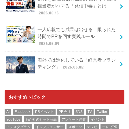
担当者がハマる「発信中毒」とは
2026.06.16
一人広報でも成果は出せる！限られた
時間でPRを回す実践ルール
2026.06.09
海外では進化している「経営者ブラン
ディング」
2026.06.02
おすすめトピック
AI
Facebook
PRイベント
PR会社
SNS
TV
Twitter
YouTube
わが社のヒット商品
アンケート調査
イベント
インスタグラム
インフルエンサー
スポーツ
テレビ
テレビPR