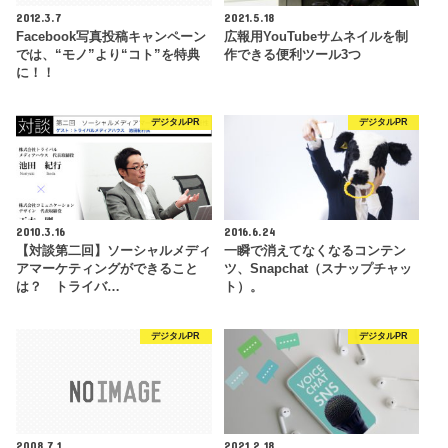
2012.3.7
2021.5.18
Facebook写真投稿キャンペーン
広報用YouTubeサムネイルを制
では、“モノ”より“コト”を特典
作できる便利ツール3つ
に！！
デジタルPR
デジタルPR
2010.3.16
2016.6.24
【対談第二回】ソーシャルメディ
一瞬で消えてなくなるコンテン
アマーケティングができること
ツ、Snapchat（スナップチャッ
は？ トライバ…
ト）。
デジタルPR
デジタルPR
2008.7.1
2021.2.18