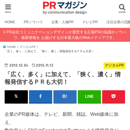
menu
search
HOME
PRノウハウ
企業・人物PR
テレビPR
注目企業の広
PR会社コミュニケーションデザインが運営する広報PRの知識やノウハ
ウ、最新情報を お届けする日本最大級のWebメディアです。
HOME
デジタルPR
「広く、多く」に加えて、「狭く、濃く」情報発信するＰＲも大切！
2012.12.04
2015.11.13
デジタルPR
「広く、多く」に加えて、「狭く、濃く」情
報発信するＰＲも大切！
LINE
企業のPR媒体は、テレビ、新聞、雑誌、Web媒体に加
え、