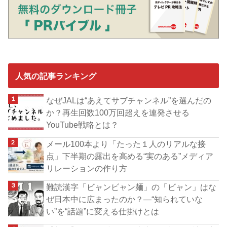
人気の記事ランキング
なぜJALは“あえてサブチャンネル”を選んだの
か？再生回数100万回超えを連発させる
YouTube戦略とは？
メール100本より「たった１人のリアルな接
点」下半期の露出を高める“実のある”メディア
リレーションの作り方
難読漢字「ビャンビャン麺」の「ビャン」はな
ぜ日本中に広まったのか？―“知られていな
い”を“話題”に変える仕掛けとは