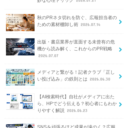
秋のPRネタ切れを防ぐ、広報担当者の
ための素材棚卸し術
2026.07.14
出版・書店業界が直面する未曾有の危
機から読み解く、これからのPR戦略
2026.07.07
メディアと繋がる！記者クラブ「正し
い投げ込み」の鉄則とは
2026.06.30
【AI検索時代】自社がメディアに出た
ら、HPでどう伝える？初心者にもわか
りやすく解説
2026.06.23
SNSを頑張るほど成果が遠のく？広報