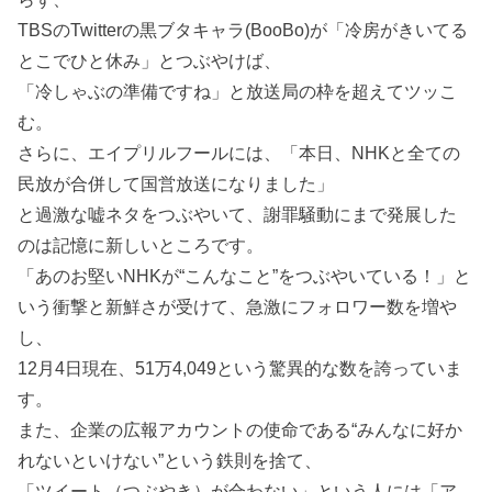
TBSのTwitterの黒ブタキャラ(BooBo)が「冷房がきいてる
とこでひと休み」とつぶやけば、
「冷しゃぶの準備ですね」と放送局の枠を超えてツッこ
む。
さらに、エイプリルフールには、「本日、NHKと全ての
民放が合併して国営放送になりました」
と過激な嘘ネタをつぶやいて、謝罪騒動にまで発展した
のは記憶に新しいところです。
「あのお堅いNHKが“こんなこと”をつぶやいている！」と
いう衝撃と新鮮さが受けて、急激にフォロワー数を増や
し、
12月4日現在、51万4,049という驚異的な数を誇っていま
す。
また、企業の広報アカウントの使命である“みんなに好か
れないといけない”という鉄則を捨て、
「ツイート（つぶやき）が合わない」という人には「ア