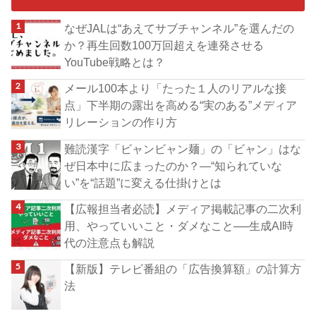
なぜJALは“あえてサブチャンネル”を選んだの
か？再生回数100万回超えを連発させる
YouTube戦略とは？
メール100本より「たった１人のリアルな接
点」下半期の露出を高める“実のある”メディア
リレーションの作り方
難読漢字「ビャンビャン麺」の「ビャン」はな
ぜ日本中に広まったのか？―“知られていな
い”を“話題”に変える仕掛けとは
【広報担当者必読】メディア掲載記事の二次利
用、やっていいこと・ダメなこと──生成AI時
代の注意点も解説
【新版】テレビ番組の「広告換算額」の計算方
法