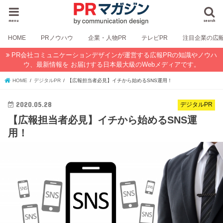
menu
search
HOME
PRノウハウ
企業・人物PR
テレビPR
注目企業の広
PR会社コミュニケーションデザインが運営する広報PRの知識やノウハ
ウ、最新情報を お届けする日本最大級のWebメディアです。
HOME
デジタルPR
【広報担当者必見】イチから始めるSNS運用！
2020.05.28
デジタルPR
【広報担当者必見】イチから始めるSNS運
用！