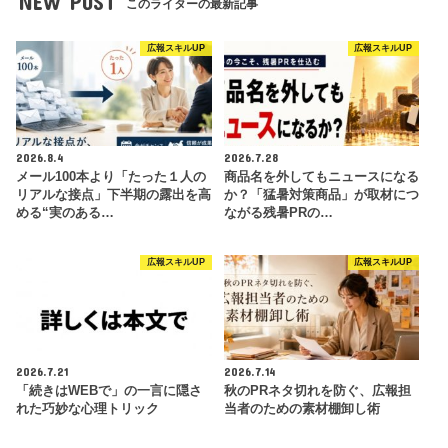
NEW POST
このライターの最新記事
広報スキルUP
広報スキルUP
2026.8.4
2026.7.28
メール100本より「たった１人の
商品名を外してもニュースになる
リアルな接点」下半期の露出を高
か？「猛暑対策商品」が取材につ
める“実のある…
ながる残暑PRの…
広報スキルUP
広報スキルUP
2026.7.21
2026.7.14
「続きはWEBで」の一言に隠さ
秋のPRネタ切れを防ぐ、広報担
れた巧妙な心理トリック
当者のための素材棚卸し術