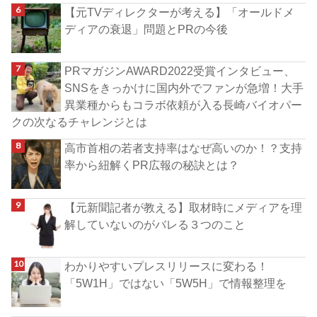
【元TVディレクターが考える】「オールドメ
ディアの衰退」問題とPRの今後
PRマガジンAWARD2022受賞インタビュー、
SNSをきっかけに国内外でファンが急増！大手
異業種からもコラボ依頼が入る長崎バイオパー
クの次なるチャレンジとは
高市首相の若者支持率はなぜ高いのか！？支持
率から紐解くPR広報の秘訣とは？
【元新聞記者が教える】取材時にメディアを理
解していないのがバレる３つのこと
わかりやすいプレスリリースに変わる！
「5W1H」ではない「5W5H」で情報整理を