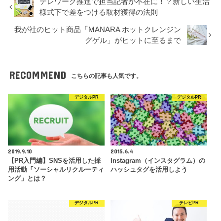
テレワーク推進で担当記者が不在に！？新しい生活
様式下で差をつける取材獲得の法則
我が社のヒット商品「MANARA ホットクレンジン
グゲル」がヒットに至るまで
RECOMMEND
こちらの記事も人気です。
デジタルPR
デジタルPR
2019.9.10
2015.6.4
【PR入門編】SNSを活用した採
Instagram（インスタグラム）の
用活動「ソーシャルリクルーティ
ハッシュタグを活用しよう
ング」とは？
デジタルPR
テレビPR