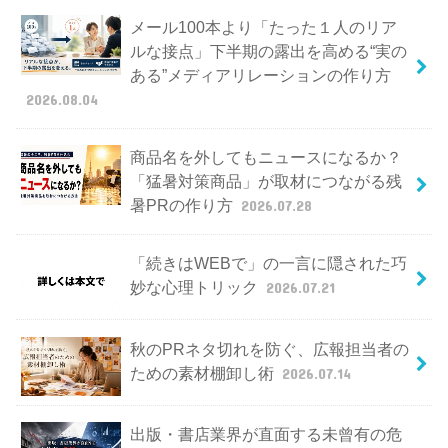
メール100本より「たった１人のリア
ルな接点」下半期の露出を高める“実の
ある”メディアリレーションの作り方
2026.08.04
商品名を外してもニュースになるか？
「猛暑対策商品」が取材につながる残
暑PRの作り方
2026.07.28
「続きはWEBで」の一言に隠された巧
妙な心理トリック
2026.07.21
秋のPRネタ切れを防ぐ、広報担当者の
ための素材棚卸し術
2026.07.14
出版・書店業界が直面する未曾有の危