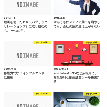
2011.7.12
2016.2.19
動画を使ったＰＲ（パブリック・
やみくもにメディア露出を増やし
リレーションズ）に取り組むの
ても、会社の認知度は上がらない
も、 一つの手。
デジタルPR
デジタルPR
2009.9.15
2020.10.29
影響力“大”！インフルエンサー
YouTubeやSNSなど広報用に。
活用術
簡単便利な動画編集ツール厳選7
選
デジタルPR
デジタルPR