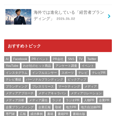
海外では進化している「経営者ブラン
ディング」
2026.06.02
おすすめトピック
AI
Facebook
PRイベント
PR会社
SNS
TV
Twitter
YouTube
わが社のヒット商品
アンケート調査
イベント
インスタグラム
インフルエンサー
スポーツ
テレビ
テレビPR
テレビ番組
パーソナルブランディング
ピックアップ
ブランディング
プレスリリース
マーケティング
メディア
メディアアプローチ
メディアキャラバン
メディアリレーション
メディア分析
メディア露出
ラジオ
ラジオPR
人物PR
企業PR
企業ブランディング
企業広報
取材
地方PR
地方自治体PR
専門家
広報
成功事例
書籍
書籍PR
書籍出版