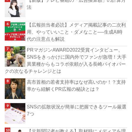
【新版】テレビ番組の「広告換算額」の計算方
法
【広報担当者必読】メディア掲載記事の二次利
用、やっていいこと・ダメなこと──生成AI時
代の注意点も解説
PRマガジンAWARD2022受賞インタビュー、
SNSをきっかけに国内外でファンが急増！大手
異業種からもコラボ依頼が入る長崎バイオパー
クの次なるチャレンジとは
高市首相の若者支持率はなぜ高いのか！？支持
率から紐解くPR広報の秘訣とは？
SNSの拡散状況が簡単に把握できるツール厳選
7つ
【元新聞記者が教える】取材時にメディアを理