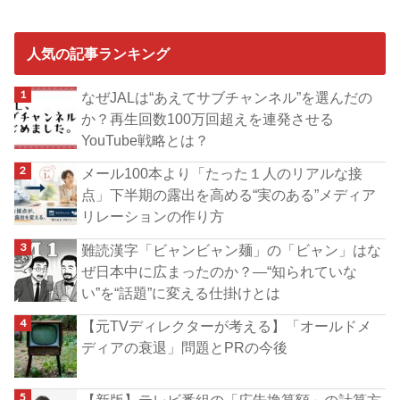
人気の記事ランキング
なぜJALは“あえてサブチャンネル”を選んだの
か？再生回数100万回超えを連発させる
YouTube戦略とは？
メール100本より「たった１人のリアルな接
点」下半期の露出を高める“実のある”メディア
リレーションの作り方
難読漢字「ビャンビャン麺」の「ビャン」はな
ぜ日本中に広まったのか？―“知られていな
い”を“話題”に変える仕掛けとは
【元TVディレクターが考える】「オールドメ
ディアの衰退」問題とPRの今後