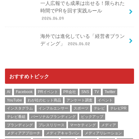
一人広報でも成果は出せる！限られた
時間でPRを回す実践ルール
2026.06.09
海外では進化している「経営者ブラン
ディング」
2026.06.02
おすすめトピック
AI
Facebook
PRイベント
PR会社
SNS
TV
Twitter
YouTube
わが社のヒット商品
アンケート調査
イベント
インスタグラム
インフルエンサー
スポーツ
テレビ
テレビPR
テレビ番組
パーソナルブランディング
ピックアップ
ブランディング
プレスリリース
マーケティング
メディア
メディアアプローチ
メディアキャラバン
メディアリレーション