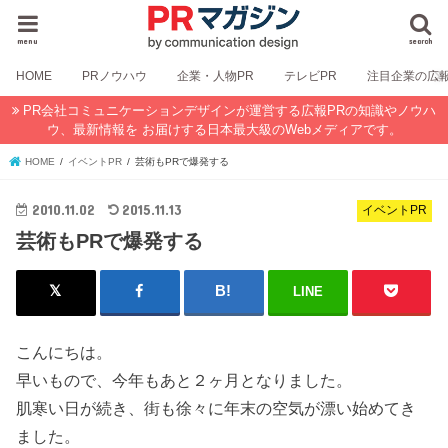
menu
search
HOME
PRノウハウ
企業・人物PR
テレビPR
注目企業の広
PR会社コミュニケーションデザインが運営する広報PRの知識やノウハ
ウ、最新情報を お届けする日本最大級のWebメディアです。
HOME
イベントPR
芸術もPRで爆発する
2010.11.02
2015.11.13
イベントPR
芸術もPRで爆発する
LINE
こんにちは。
早いもので、今年もあと２ヶ月となりました。
肌寒い日が続き、街も徐々に年末の空気が漂い始めてき
ました。