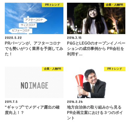
PRトレンド
企業・人物PR
2020.5.22
2016.3.15
PRパーソンが、アフターコロナ
P&GとLEGOのオープンイノベー
でも勢いがつく業界を予測してみ
ションの成功事例から PR会社を
た！
利用す…
企業・人物PR
PRトレンド
2011.7.5
2016.2.26
“ギャップ”でメディア露出の確
地方自治体の取り組みから見る
度向上！？
PR企画立案における３つのポイ
ント