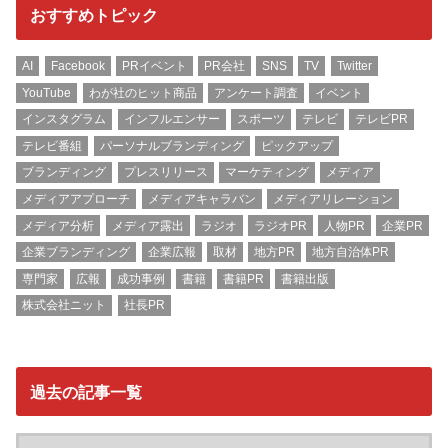
おすすめトピック
AI
Facebook
PRイベント
PR会社
SNS
TV
Twitter
YouTube
わが社のヒット商品
アンケート調査
イベント
インスタグラム
インフルエンサー
スポーツ
テレビ
テレビPR
テレビ番組
パーソナルブランディング
ピックアップ
ブランディング
プレスリリース
マーケティング
メディア
メディアアプローチ
メディアキャラバン
メディアリレーション
メディア分析
メディア露出
ラジオ
ラジオPR
人物PR
企業PR
企業ブランディング
企業広報
取材
地方PR
地方自治体PR
専門家
広報
成功事例
書籍
書籍PR
書籍出版
株式会社ニット
社長PR
過去の記事一覧