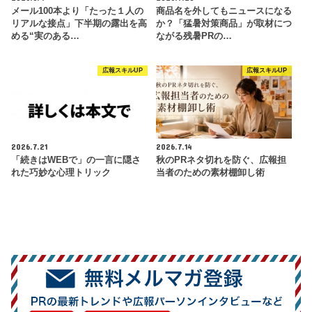
メール100本より「たった１人の
商品名を外してもニュースになる
リアルな接点」下半期の露出を高
か？「猛暑対策商品」が取材につ
める“実のある…
ながる残暑PRの…
広報スキルUP
広報スキルUP
2026.7.21
2026.7.14
「続きはWEBで」の一言に隠さ
秋のPRネタ切れを防ぐ、広報担
れた巧妙な心理トリック
当者のための素材棚卸し術