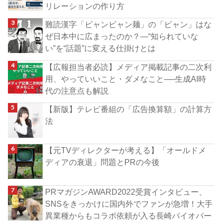
リレーションの作り方
難読漢字「ビャンビャン麺」の「ビャン」はな
ぜ日本中に広まったのか？―“知られていな
い”を“話題”に変える仕掛けとは
【広報担当者必読】メディア掲載記事の二次利
用、やっていいこと・ダメなこと──生成AI時
代の注意点も解説
【新版】テレビ番組の「広告換算額」の計算方
法
【元TVディレクターが考える】「オールドメ
ディアの衰退」問題とPRの今後
PRマガジンAWARD2022受賞インタビュー、
SNSをきっかけに国内外でファンが急増！大手
異業種からもコラボ依頼が入る長崎バイオパー