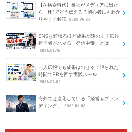
【AI検索時代】自社がメディアに出た
ら、HPでどう伝える？初心者にもわか
りやすく解説
2026.06.23
SNSを頑張るほど成果が遠のく？広報
担当者がハマる「発信中毒」とは
2026.06.16
一人広報でも成果は出せる！限られた
時間でPRを回す実践ルール
2026.06.09
海外では進化している「経営者ブラン
ディング」
2026.06.02