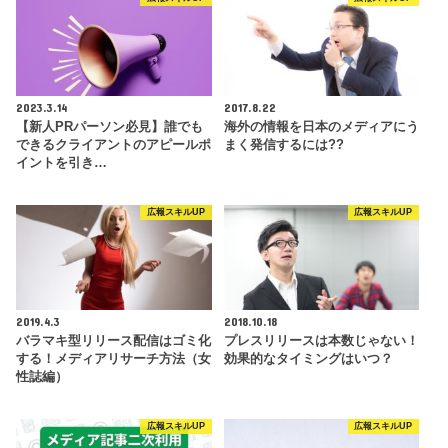
2023.3.14
2017.8.22
【新人PRパーソン必見】誰でも
海外の情報を日本のメディアにう
できるクライアントのアピールポ
まく発信するには??
イントを引き…
広報スキルUP
広報スキルUP
2019.4.3
2018.10.18
バラマキ型リリース配信はゴミ化
プレスリリースは本数じゃない！
する！メディアリサーチ方法（女
効果的なタイミングはいつ？
性誌編）
広報スキルUP
広報スキルUP