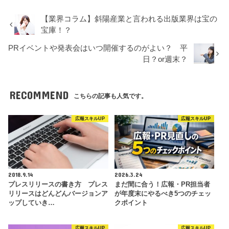
【業界コラム】斜陽産業と言われる出版業界は宝の
宝庫！？
PRイベントや発表会はいつ開催するのがよい？ 平
日？or週末？
RECOMMEND
こちらの記事も人気です。
広報スキルUP
広報スキルUP
2018.9.14
2026.3.24
プレスリリースの書き方 プレス
まだ間に合う！広報・PR担当者
リリースはどんどんバージョンア
が年度末にやるべき5つのチェッ
ップしていき…
クポイント
広報スキルUP
広報スキルUP