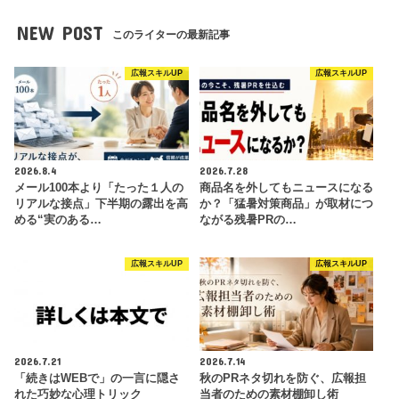
NEW POST
このライターの最新記事
広報スキルUP
広報スキルUP
2026.8.4
2026.7.28
メール100本より「たった１人の
商品名を外してもニュースになる
リアルな接点」下半期の露出を高
か？「猛暑対策商品」が取材につ
める“実のある…
ながる残暑PRの…
広報スキルUP
広報スキルUP
2026.7.21
2026.7.14
「続きはWEBで」の一言に隠さ
秋のPRネタ切れを防ぐ、広報担
れた巧妙な心理トリック
当者のための素材棚卸し術