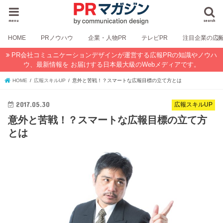
menu
search
HOME
PRノウハウ
企業・人物PR
テレビPR
注目企業の広
PR会社コミュニケーションデザインが運営する広報PRの知識やノウハ
ウ、最新情報を お届けする日本最大級のWebメディアです。
HOME
広報スキルUP
意外と苦戦！？スマートな広報目標の立て方とは
2017.05.30
広報スキルUP
意外と苦戦！？スマートな広報目標の立て方
とは