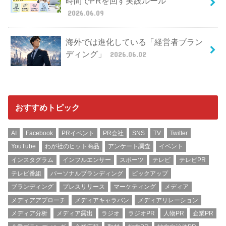
時間でPRを回す実践ルール
2026.06.09
海外では進化している「経営者ブラン
ディング」
2026.06.02
おすすめトピック
AI
Facebook
PRイベント
PR会社
SNS
TV
Twitter
YouTube
わが社のヒット商品
アンケート調査
イベント
インスタグラム
インフルエンサー
スポーツ
テレビ
テレビPR
テレビ番組
パーソナルブランディング
ピックアップ
ブランディング
プレスリリース
マーケティング
メディア
メディアアプローチ
メディアキャラバン
メディアリレーション
メディア分析
メディア露出
ラジオ
ラジオPR
人物PR
企業PR