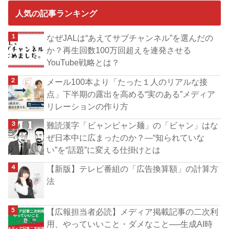
人気の記事ランキング
なぜJALは“あえてサブチャンネル”を選んだの
か？再生回数100万回超えを連発させる
YouTube戦略とは？
メール100本より「たった１人のリアルな接
点」下半期の露出を高める“実のある”メディア
リレーションの作り方
難読漢字「ビャンビャン麺」の「ビャン」はな
ぜ日本中に広まったのか？―“知られていな
い”を“話題”に変える仕掛けとは
【新版】テレビ番組の「広告換算額」の計算方
法
【広報担当者必読】メディア掲載記事の二次利
用、やっていいこと・ダメなこと──生成AI時