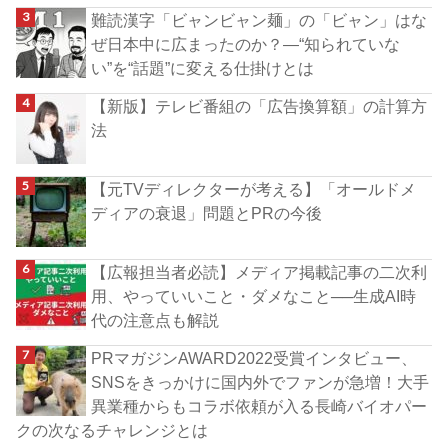
難読漢字「ビャンビャン麺」の「ビャン」はな
ぜ日本中に広まったのか？―“知られていな
い”を“話題”に変える仕掛けとは
【新版】テレビ番組の「広告換算額」の計算方
法
【元TVディレクターが考える】「オールドメ
ディアの衰退」問題とPRの今後
【広報担当者必読】メディア掲載記事の二次利
用、やっていいこと・ダメなこと──生成AI時
代の注意点も解説
PRマガジンAWARD2022受賞インタビュー、
SNSをきっかけに国内外でファンが急増！大手
異業種からもコラボ依頼が入る長崎バイオパー
クの次なるチャレンジとは