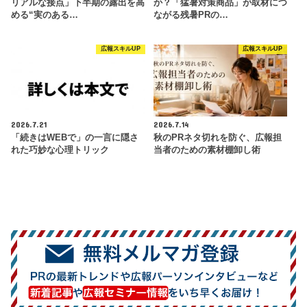
リアルな接点」下半期の露出を高
か？「猛暑対策商品」が取材につ
める“実のある…
ながる残暑PRの…
広報スキルUP
広報スキルUP
2026.7.21
2026.7.14
「続きはWEBで」の一言に隠さ
秋のPRネタ切れを防ぐ、広報担
れた巧妙な心理トリック
当者のための素材棚卸し術