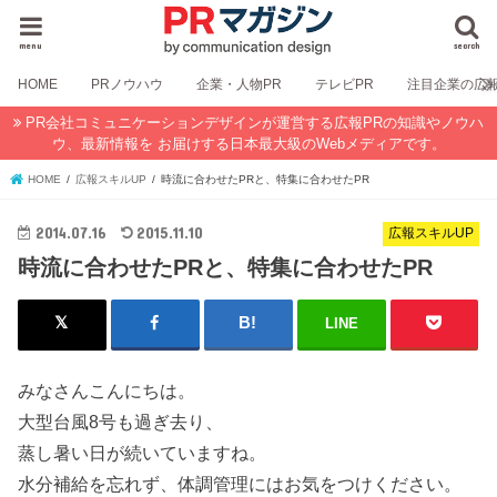
menu
search
HOME
PRノウハウ
企業・人物PR
テレビPR
注目企業の広
PR会社コミュニケーションデザインが運営する広報PRの知識やノウハ
ウ、最新情報を お届けする日本最大級のWebメディアです。
HOME
広報スキルUP
時流に合わせたPRと、特集に合わせたPR
2014.07.16
2015.11.10
広報スキルUP
時流に合わせたPRと、特集に合わせたPR
LINE
みなさんこんにちは。
大型台風8号も過ぎ去り、
蒸し暑い日が続いていますね。
水分補給を忘れず、体調管理にはお気をつけください。