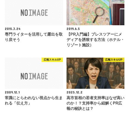
2015.3.24
2019.6.5
専門ライターを活用して露出を取
【PR入門編】プレスツアーにメ
り戻そう
ディアを誘致する方法（ホテル・
リゾート施設）
広報スキルUP
広報スキルUP
2009.12.1
2025.12.2
常識にとらわれない視点から生ま
高市首相の若者支持率はなぜ高い
れる「伝え方」
のか！？支持率から紐解くPR広
報の秘訣とは？