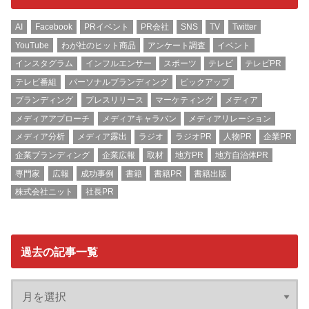
AI
Facebook
PRイベント
PR会社
SNS
TV
Twitter
YouTube
わが社のヒット商品
アンケート調査
イベント
インスタグラム
インフルエンサー
スポーツ
テレビ
テレビPR
テレビ番組
パーソナルブランディング
ピックアップ
ブランディング
プレスリリース
マーケティング
メディア
メディアアプローチ
メディアキャラバン
メディアリレーション
メディア分析
メディア露出
ラジオ
ラジオPR
人物PR
企業PR
企業ブランディング
企業広報
取材
地方PR
地方自治体PR
専門家
広報
成功事例
書籍
書籍PR
書籍出版
株式会社ニット
社長PR
過去の記事一覧