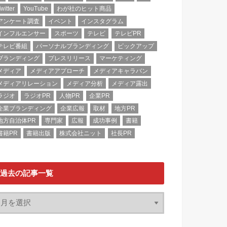
witter
YouTube
わが社のヒット商品
アンケート調査
イベント
インスタグラム
インフルエンサー
スポーツ
テレビ
テレビPR
テレビ番組
パーソナルブランディング
ピックアップ
ブランディング
プレスリリース
マーケティング
メディア
メディアアプローチ
メディアキャラバン
メディアリレーション
メディア分析
メディア露出
ラジオ
ラジオPR
人物PR
企業PR
企業ブランディング
企業広報
取材
地方PR
地方自治体PR
専門家
広報
成功事例
書籍
書籍PR
書籍出版
株式会社ニット
社長PR
過去の記事一覧