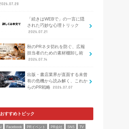
2026.07.28
「続きはWEBで」の一言に隠
された巧妙な心理トリック
2026.07.21
秋のPRネタ切れを防ぐ、広報
担当者のための素材棚卸し術
2026.07.14
出版・書店業界が直面する未曾
有の危機から読み解く、これか
らのPR戦略
2026.07.07
おすすめトピック
I
Facebook
PRイベント
PR会社
SNS
TV