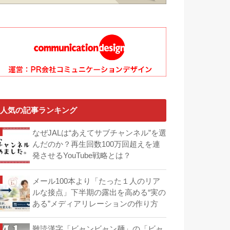
人気の記事ランキング
なぜJALは“あえてサブチャンネル”を選
んだのか？再生回数100万回超えを連
発させるYouTube戦略とは？
メール100本より「たった１人のリア
ルな接点」下半期の露出を高める“実の
ある”メディアリレーションの作り方
難読漢字「ビャンビャン麺」の「ビャ