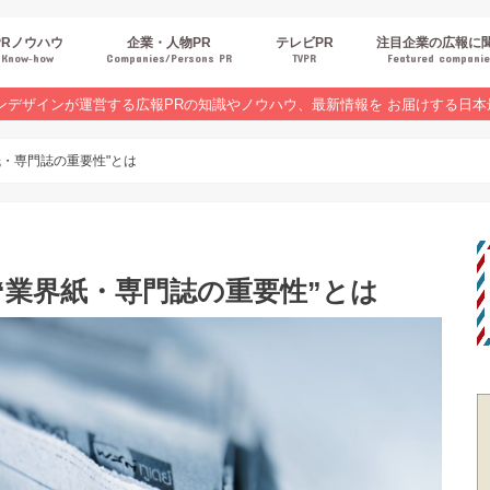
PRノウハウ
企業・人物PR
テレビPR
注目企業の広報に
Know‐how
Companies/Persons PR
TVPR
Featured compani
報スキルUP
品・サービスPR
ジタルPR
Rトレンド
ベントPR
界コラム
ンラインセミナーレポート
ンデザインが運営する広報PRの知識やノウハウ、最新情報を お届けする日本
紙・専門誌の重要性"とは
“業界紙・専門誌の重要性”とは