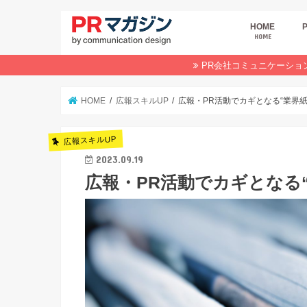
HOME
HOME
広
商
デ
P
イ
業
オ
PR会社コミュニケーショ
HOME
広報スキルUP
広報・PR活動でカギとなる“業界
広報スキルUP
2023.09.19
広報・PR活動でカギとなる