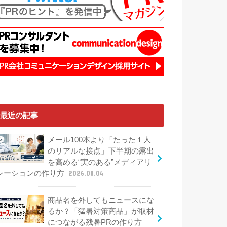
最近の記事
メール100本より「たった１人
のリアルな接点」下半期の露出
を高める“実のある”メディアリ
レーションの作り方
2026.08.04
商品名を外してもニュースにな
るか？「猛暑対策商品」が取材
につながる残暑PRの作り方