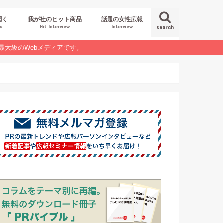
聞く
我が社のヒット商品
話題の女性広報
es
Hit Interview
Interview
search
最大級のWebメディアです。