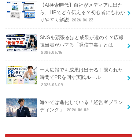
【AI検索時代】自社がメディアに出た
ら、HPでどう伝える？初心者にもわか
りやすく解説
2026.06.23
SNSを頑張るほど成果が遠のく？広報
担当者がハマる「発信中毒」とは
2026.06.16
一人広報でも成果は出せる！限られた
時間でPRを回す実践ルール
2026.06.09
海外では進化している「経営者ブラン
ディング」
2026.06.02