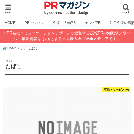
menu
search
HOME
PRノウハウ
企業・人物PR
テレビPR
注目企業の広
PR会社コミュニケーションデザインが運営する広報PRの知識やノウハ
ウ、最新情報を お届けする日本最大級のWebメディアです。
HOME
タグ : たばこ
たばこ
商品・サービスPR