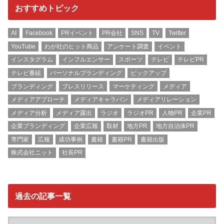
おすすめトピック
AI
Facebook
PRイベント
PR会社
SNS
TV
Twitter
YouTube
わが社のヒット商品
アンケート調査
イベント
インスタグラム
インフルエンサー
スポーツ
テレビ
テレビPR
テレビ番組
パーソナルブランディング
ピックアップ
ブランディング
プレスリリース
マーケティング
メディア
メディアアプローチ
メディアキャラバン
メディアリレーション
メディア分析
メディア露出
ラジオ
ラジオPR
人物PR
企業PR
企業ブランディング
企業広報
取材
地方PR
地方自治体PR
専門家
広報
成功事例
書籍
書籍PR
書籍出版
株式会社ニット
社長PR
過去の記事一覧