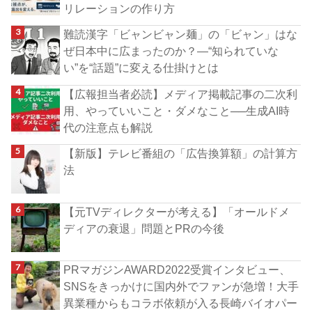
リレーションの作り方
難読漢字「ビャンビャン麺」の「ビャン」はな
ぜ日本中に広まったのか？―“知られていな
い”を“話題”に変える仕掛けとは
【広報担当者必読】メディア掲載記事の二次利
用、やっていいこと・ダメなこと──生成AI時
代の注意点も解説
【新版】テレビ番組の「広告換算額」の計算方
法
【元TVディレクターが考える】「オールドメ
ディアの衰退」問題とPRの今後
PRマガジンAWARD2022受賞インタビュー、
SNSをきっかけに国内外でファンが急増！大手
異業種からもコラボ依頼が入る長崎バイオパー