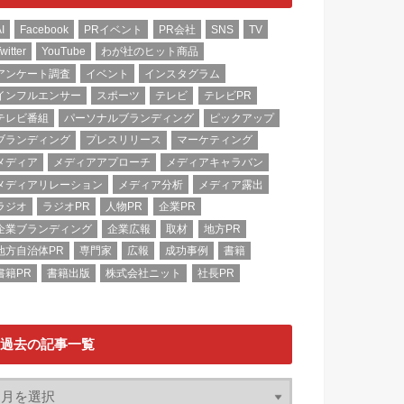
I
Facebook
PRイベント
PR会社
SNS
TV
witter
YouTube
わが社のヒット商品
アンケート調査
イベント
インスタグラム
インフルエンサー
スポーツ
テレビ
テレビPR
テレビ番組
パーソナルブランディング
ピックアップ
ブランディング
プレスリリース
マーケティング
メディア
メディアアプローチ
メディアキャラバン
メディアリレーション
メディア分析
メディア露出
ラジオ
ラジオPR
人物PR
企業PR
企業ブランディング
企業広報
取材
地方PR
地方自治体PR
専門家
広報
成功事例
書籍
書籍PR
書籍出版
株式会社ニット
社長PR
過去の記事一覧