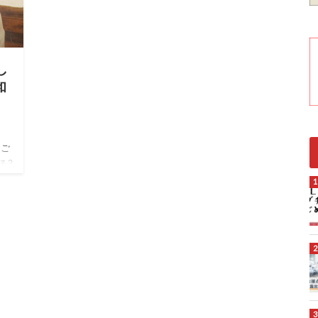
し
和
をご
る3
プレ
S
マガ
進
画
ちゃ
はの