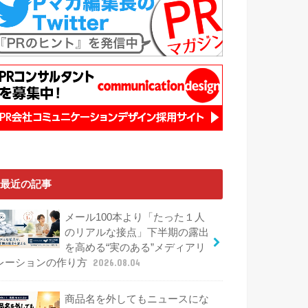
最近の記事
メール100本より「たった１人
のリアルな接点」下半期の露出
を高める“実のある”メディアリ
レーションの作り方
2026.08.04
商品名を外してもニュースにな