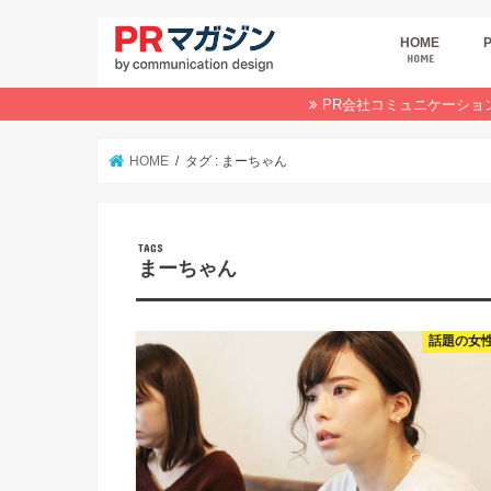
HOME
HOME
広
商
デ
P
イ
業
オ
PR会社コミュニケーショ
HOME
タグ : まーちゃん
まーちゃん
話題の女