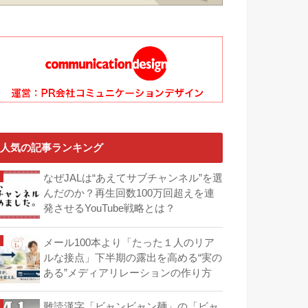
人気の記事ランキング
なぜJALは“あえてサブチャンネル”を選
んだのか？再生回数100万回超えを連
発させるYouTube戦略とは？
メール100本より「たった１人のリア
ルな接点」下半期の露出を高める“実の
ある”メディアリレーションの作り方
難読漢字「ビャンビャン麺」の「ビャ