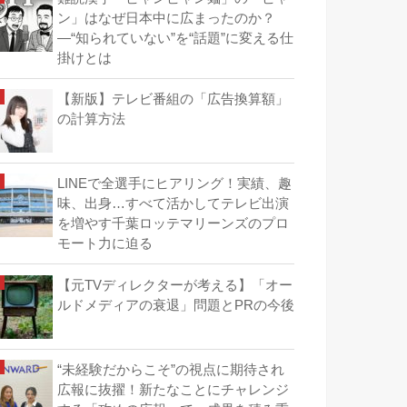
ン」はなぜ日本中に広まったのか？
―“知られていない”を“話題”に変える仕
掛けとは
【新版】テレビ番組の「広告換算額」
の計算方法
LINEで全選手にヒアリング！実績、趣
味、出身…すべて活かしてテレビ出演
を増やす千葉ロッテマリーンズのプロ
モート力に迫る
【元TVディレクターが考える】「オー
ルドメディアの衰退」問題とPRの今後
“未経験だからこそ”の視点に期待され
広報に抜擢！新たなことにチャレンジ