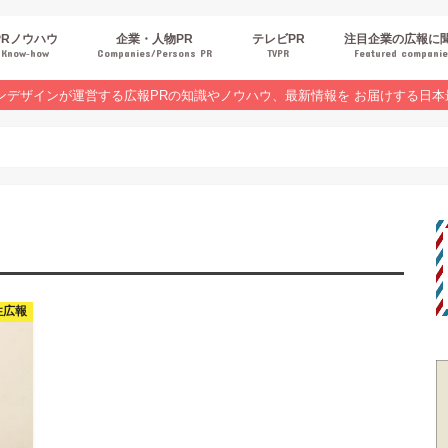
PRノウハウ
企業・人物PR
テレビPR
注目企業の広報に
Know‐how
Companies/Persons PR
TVPR
Featured compani
報スキルUP
品・サービスPR
ジタルPR
Rトレンド
ベントPR
界コラム
ンラインセミナーレポート
ンデザインが運営する広報PRの知識やノウハウ、最新情報を お届けする日本
性広報