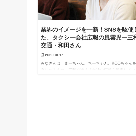
業界のイメージを一新！SNSを駆使
た、タクシー会社広報の風雲児ー三
交通・和田さん
2020.01.17
みなさんは、まーちゃん、ちーちゃん、KOOちゃん
存じだろうか。三和交通株式会社の広報を担当してい
人で、企業YouTuberの草分け的存在である。同社は
スリリースも出しているのだが、取材のほとんどはSN
への投稿がきっかけになっているという。我々、PR
ジン編集部もこれには驚きを隠せなかった。高齢化が
むタクシー会社に若い人材を入れるべく、ひたすら動
を投稿し続けている三和交通株式会社。今回は企業
YouTuberの草分け的存在、三和交通株式会社のまー
んこと和田茉璃奈さんに、広報・PRパーソンならで
リアルな企業広報のお話を伺った。