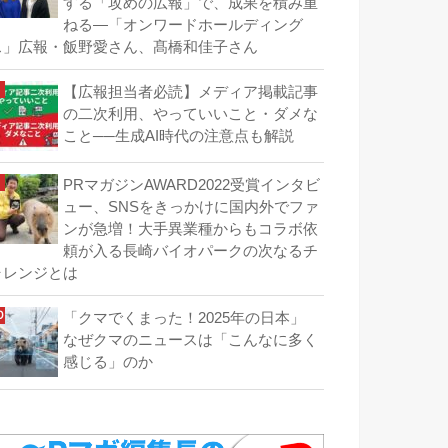
する「攻めの広報」で、成果を積み重
ねる―「オンワードホールディング
ス」広報・飯野愛さん、髙橋和佳子さん
【広報担当者必読】メディア掲載記事
の二次利用、やっていいこと・ダメな
こと──生成AI時代の注意点も解説
PRマガジンAWARD2022受賞インタビ
ュー、SNSをきっかけに国内外でファ
ンが急増！大手異業種からもコラボ依
頼が入る長崎バイオパークの次なるチ
ャレンジとは
「クマでくまった！2025年の日本」
なぜクマのニュースは「こんなに多く
感じる」のか