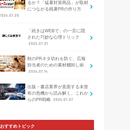
るか？「猛暑対策商品」が取材
につながる残暑PRの作り方
2026.07.28
「続きはWEBで」の一言に隠
された巧妙な心理トリック
2026.07.21
秋のPRネタ切れを防ぐ、広報
担当者のための素材棚卸し術
2026.07.14
出版・書店業界が直面する未曾
有の危機から読み解く、これか
らのPR戦略
2026.07.07
おすすめトピック