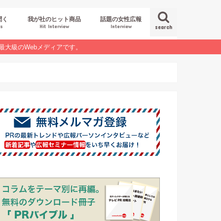
聞く
我が社のヒット商品
話題の女性広報
es
Hit Interview
Interview
search
最大級のWebメディアです。