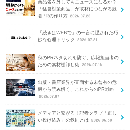
商品名を外してもニュースになるか？
「猛暑対策商品」が取材につながる残
暑PRの作り方
2026.07.28
「続きはWEBで」の一言に隠された巧
妙な心理トリック
2026.07.21
秋のPRネタ切れを防ぐ、広報担当者の
ための素材棚卸し術
2026.07.14
出版・書店業界が直面する未曾有の危
機から読み解く、これからのPR戦略
2026.07.07
メディアと繋がる！記者クラブ「正し
い投げ込み」の鉄則とは
2026.06.30