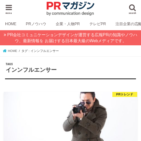
menu
search
HOME
PRノウハウ
企業・人物PR
テレビPR
注目企業の広
PR会社コミュニケーションデザインが運営する広報PRの知識やノウハ
ウ、最新情報を お届けする日本最大級のWebメディアです。
HOME
タグ : インンフルエンサー
インンフルエンサー
PRトレンド