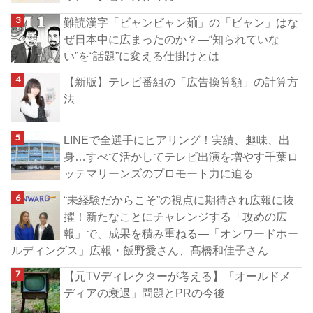
難読漢字「ビャンビャン麺」の「ビャン」はな
ぜ日本中に広まったのか？―“知られていな
い”を“話題”に変える仕掛けとは
【新版】テレビ番組の「広告換算額」の計算方
法
LINEで全選手にヒアリング！実績、趣味、出
身…すべて活かしてテレビ出演を増やす千葉ロ
ッテマリーンズのプロモート力に迫る
“未経験だからこそ”の視点に期待され広報に抜
擢！新たなことにチャレンジする「攻めの広
報」で、成果を積み重ねる―「オンワードホー
ルディングス」広報・飯野愛さん、髙橋和佳子さん
【元TVディレクターが考える】「オールドメ
ディアの衰退」問題とPRの今後