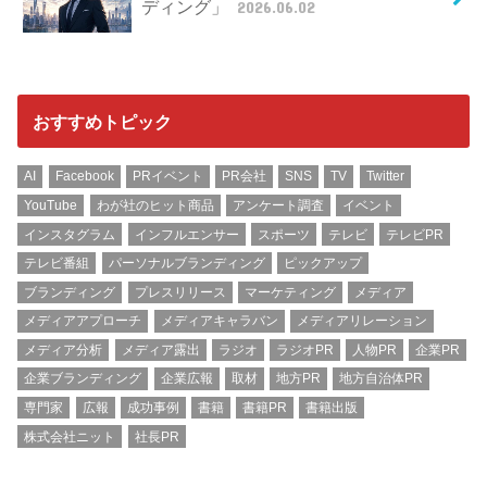
ディング」
2026.06.02
おすすめトピック
AI
Facebook
PRイベント
PR会社
SNS
TV
Twitter
YouTube
わが社のヒット商品
アンケート調査
イベント
インスタグラム
インフルエンサー
スポーツ
テレビ
テレビPR
テレビ番組
パーソナルブランディング
ピックアップ
ブランディング
プレスリリース
マーケティング
メディア
メディアアプローチ
メディアキャラバン
メディアリレーション
メディア分析
メディア露出
ラジオ
ラジオPR
人物PR
企業PR
企業ブランディング
企業広報
取材
地方PR
地方自治体PR
専門家
広報
成功事例
書籍
書籍PR
書籍出版
株式会社ニット
社長PR