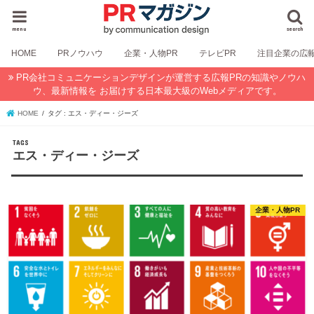
menu
search
HOME
PRノウハウ
企業・人物PR
テレビPR
注目企業の広
PR会社コミュニケーションデザインが運営する広報PRの知識やノウハ
ウ、最新情報を お届けする日本最大級のWebメディアです。
HOME
タグ : エス・ディー・ジーズ
エス・ディー・ジーズ
企業・人物PR