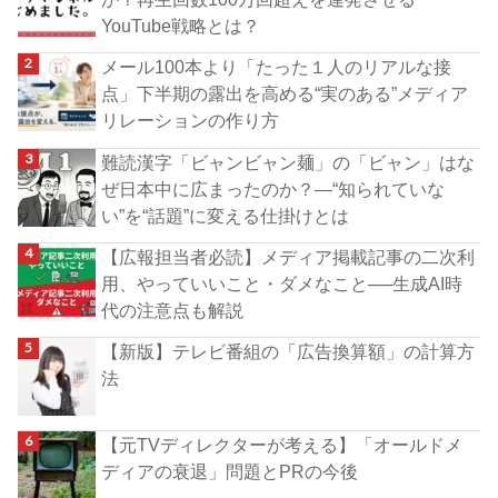
YouTube戦略とは？
メール100本より「たった１人のリアルな接
点」下半期の露出を高める“実のある”メディア
リレーションの作り方
難読漢字「ビャンビャン麺」の「ビャン」はな
ぜ日本中に広まったのか？―“知られていな
い”を“話題”に変える仕掛けとは
【広報担当者必読】メディア掲載記事の二次利
用、やっていいこと・ダメなこと──生成AI時
代の注意点も解説
【新版】テレビ番組の「広告換算額」の計算方
法
【元TVディレクターが考える】「オールドメ
ディアの衰退」問題とPRの今後