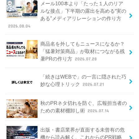
メール100本より「たった１人のリア
ルな接点」下半期の露出を高める“実の
ある”メディアリレーションの作り方
2026.08.04
商品名を外してもニュースになるか？
「猛暑対策商品」が取材につながる残
暑PRの作り方
2026.07.28
「続きはWEBで」の一言に隠された巧
妙な心理トリック
2026.07.21
秋のPRネタ切れを防ぐ、広報担当者の
ための素材棚卸し術
2026.07.14
出版・書店業界が直面する未曾有の危
機から読み解く、これからのPR戦略