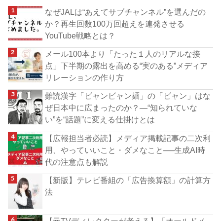
なぜJALは“あえてサブチャンネル”を選んだの
か？再生回数100万回超えを連発させる
YouTube戦略とは？
メール100本より「たった１人のリアルな接
点」下半期の露出を高める“実のある”メディア
リレーションの作り方
難読漢字「ビャンビャン麺」の「ビャン」はな
ぜ日本中に広まったのか？―“知られていな
い”を“話題”に変える仕掛けとは
【広報担当者必読】メディア掲載記事の二次利
用、やっていいこと・ダメなこと──生成AI時
代の注意点も解説
【新版】テレビ番組の「広告換算額」の計算方
法