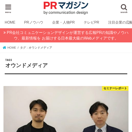
menu
search
HOME
PRノウハウ
企業・人物PR
テレビPR
注目企業の広
PR会社コミュニケーションデザインが運営する広報PRの知識やノウハ
ウ、最新情報を お届けする日本最大級のWebメディアです。
HOME
タグ : オウンドメディア
オウンドメディア
セミナーレポート