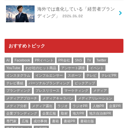
海外では進化している「経営者ブラン
ディング」
2026.06.02
おすすめトピック
AI
Facebook
PRイベント
PR会社
SNS
TV
Twitter
YouTube
わが社のヒット商品
アンケート調査
イベント
インスタグラム
インフルエンサー
スポーツ
テレビ
テレビPR
テレビ番組
パーソナルブランディング
ピックアップ
ブランディング
プレスリリース
マーケティング
メディア
メディアアプローチ
メディアキャラバン
メディアリレーション
メディア分析
メディア露出
ラジオ
ラジオPR
人物PR
企業PR
企業ブランディング
企業広報
取材
地方PR
地方自治体PR
専門家
広報
成功事例
書籍
書籍PR
書籍出版