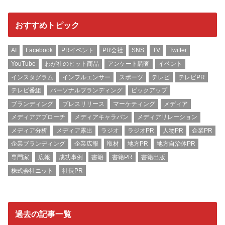
おすすめトピック
AI
Facebook
PRイベント
PR会社
SNS
TV
Twitter
YouTube
わが社のヒット商品
アンケート調査
イベント
インスタグラム
インフルエンサー
スポーツ
テレビ
テレビPR
テレビ番組
パーソナルブランディング
ピックアップ
ブランディング
プレスリリース
マーケティング
メディア
メディアアプローチ
メディアキャラバン
メディアリレーション
メディア分析
メディア露出
ラジオ
ラジオPR
人物PR
企業PR
企業ブランディング
企業広報
取材
地方PR
地方自治体PR
専門家
広報
成功事例
書籍
書籍PR
書籍出版
株式会社ニット
社長PR
過去の記事一覧