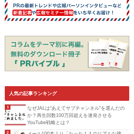
人気の記事ランキング
なぜJALは“あえてサブチャンネル”を選んだの
か？再生回数100万回超えを連発させる
YouTube戦略とは？
メール100本より「たった１人のリアルな接