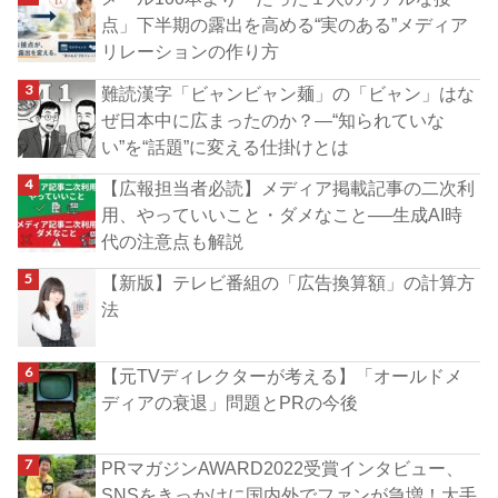
点」下半期の露出を高める“実のある”メディア
リレーションの作り方
難読漢字「ビャンビャン麺」の「ビャン」はな
ぜ日本中に広まったのか？―“知られていな
い”を“話題”に変える仕掛けとは
【広報担当者必読】メディア掲載記事の二次利
用、やっていいこと・ダメなこと──生成AI時
代の注意点も解説
【新版】テレビ番組の「広告換算額」の計算方
法
【元TVディレクターが考える】「オールドメ
ディアの衰退」問題とPRの今後
PRマガジンAWARD2022受賞インタビュー、
SNSをきっかけに国内外でファンが急増！大手