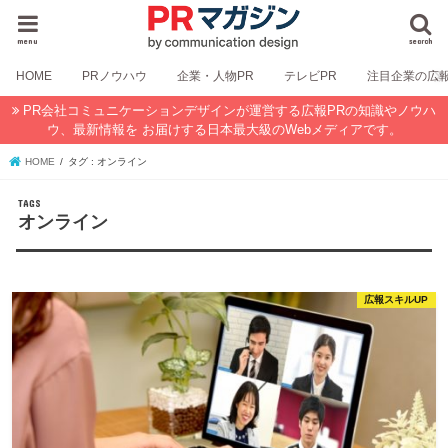
menu
search
HOME
PRノウハウ
企業・人物PR
テレビPR
注目企業の広
PR会社コミュニケーションデザインが運営する広報PRの知識やノウハ
ウ、最新情報を お届けする日本最大級のWebメディアです。
HOME
タグ : オンライン
オンライン
広報スキルUP