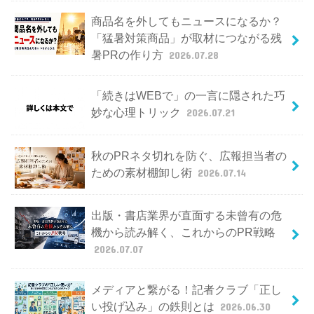
商品名を外してもニュースになるか？
「猛暑対策商品」が取材につながる残
暑PRの作り方
2026.07.28
「続きはWEBで」の一言に隠された巧
妙な心理トリック
2026.07.21
秋のPRネタ切れを防ぐ、広報担当者の
ための素材棚卸し術
2026.07.14
出版・書店業界が直面する未曾有の危
機から読み解く、これからのPR戦略
2026.07.07
メディアと繋がる！記者クラブ「正し
い投げ込み」の鉄則とは
2026.06.30