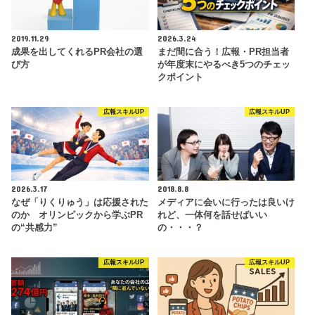
2019.11.29
2026.3.24
成果を出してくれるPR会社の選
まだ間に合う！広報・PR担当者
び方
が年度末にやるべき5つのチェッ
クポイント
広報スキルUP
広報スキルUP
2026.3.17
2018.8.8
なぜ「りくりゅう」は応援された
メディアに会いに行ったは良いけ
のか オリンピックから学ぶPR
れど、一体何を話せばいい
の“共感力”
の・・・？
広報スキルUP
広報スキルUP