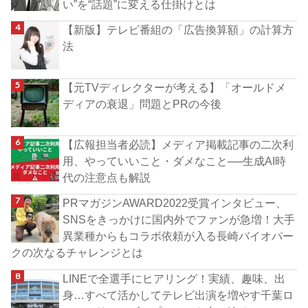
い”を“話題”に変える仕掛けとは
【新版】テレビ番組の「広告換算額」の計算方
法
【元TVディレクターが考える】「オールドメ
ディアの衰退」問題とPRの今後
【広報担当者必読】メディア掲載記事の二次利
用、やっていいこと・ダメなこと──生成AI時
代の注意点も解説
PRマガジンAWARD2022受賞インタビュー、
SNSをきっかけに国内外でファンが急増！大手
異業種からもコラボ依頼が入る長崎バイオパー
クの次なるチャレンジとは
LINEで全選手にヒアリング！実績、趣味、出
身…すべて活かしてテレビ出演を増やす千葉ロ