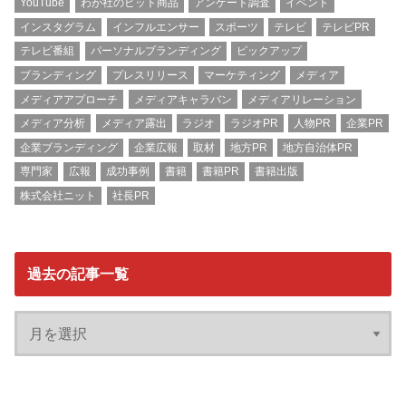
YouTube
わが社のヒット商品
アンケート調査
イベント
インスタグラム
インフルエンサー
スポーツ
テレビ
テレビPR
テレビ番組
パーソナルブランディング
ピックアップ
ブランディング
プレスリリース
マーケティング
メディア
メディアアプローチ
メディアキャラバン
メディアリレーション
メディア分析
メディア露出
ラジオ
ラジオPR
人物PR
企業PR
企業ブランディング
企業広報
取材
地方PR
地方自治体PR
専門家
広報
成功事例
書籍
書籍PR
書籍出版
株式会社ニット
社長PR
過去の記事一覧