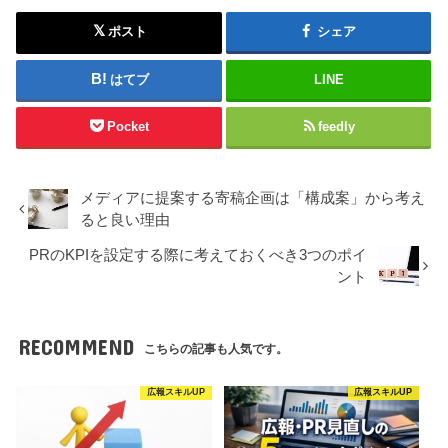
ポスト
シェア
はてブ
LINE
Pocket
feedly
メディアに提案する寄稿企画は「構成案」から考え
ると良い理由
PRのKPIを設定する際に考えておくべき3つのポイ
ント
RECOMMEND
こちらの記事も人気です。
広報スキルUP
広報スキルUP