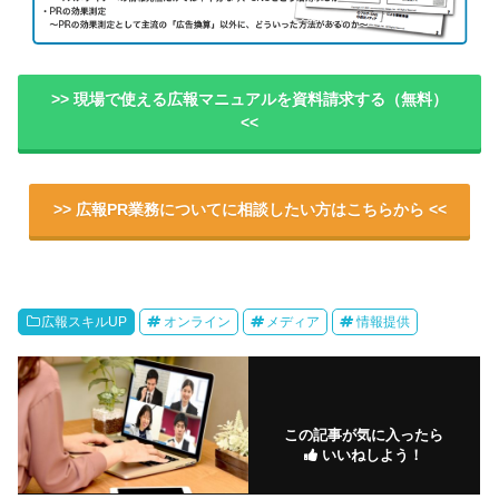
>> 現場で使える広報マニュアルを資料請求する（無料）
<<
>> 広報PR業務についてに相談したい方はこちらから <<
広報スキルUP
オンライン
メディア
情報提供
この記事が気に入ったら
いいねしよう！