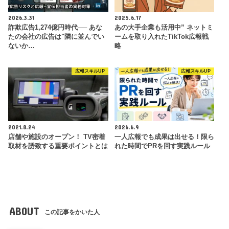
2026.3.31
2025.6.17
詐欺広告1,274億円時代── あな
あの大手企業も活用中” ネットミ
たの会社の広告は"隣に並んでい
ームを取り入れたTikTok広報戦
ないか…
略
広報スキルUP
広報スキルUP
2021.8.24
2026.6.9
店舗や施設のオープン！ TV密着
一人広報でも成果は出せる！限ら
取材を誘致する重要ポイントとは
れた時間でPRを回す実践ルール
ABOUT
この記事をかいた人