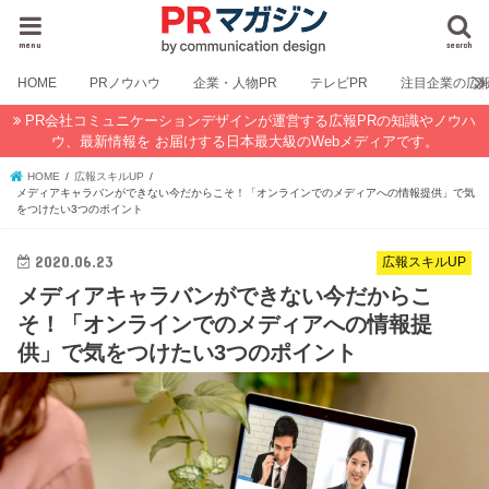
menu
search
HOME
PRノウハウ
企業・人物PR
テレビPR
注目企業の広
PR会社コミュニケーションデザインが運営する広報PRの知識やノウハ
ウ、最新情報を お届けする日本最大級のWebメディアです。
HOME
広報スキルUP
メディアキャラバンができない今だからこそ！「オンラインでのメディアへの情報提供」で気
をつけたい3つのポイント
2020.06.23
広報スキルUP
メディアキャラバンができない今だからこ
そ！「オンラインでのメディアへの情報提
供」で気をつけたい3つのポイント