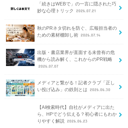
「続きはWEBで」の一言に隠された巧
妙な心理トリック
2026.07.21
秋のPRネタ切れを防ぐ、広報担当者の
ための素材棚卸し術
2026.07.14
出版・書店業界が直面する未曾有の危
機から読み解く、これからのPR戦略
2026.07.07
メディアと繋がる！記者クラブ「正し
い投げ込み」の鉄則とは
2026.06.30
【AI検索時代】自社がメディアに出た
ら、HPでどう伝える？初心者にもわか
りやすく解説
2026.06.23