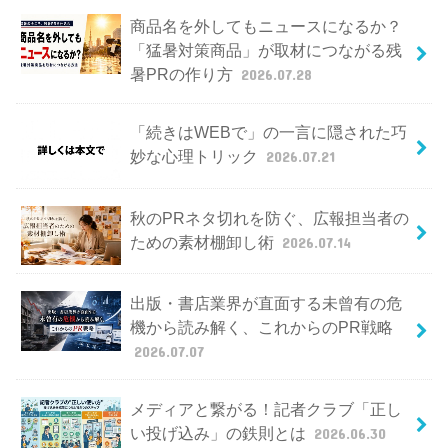
商品名を外してもニュースになるか？
「猛暑対策商品」が取材につながる残
暑PRの作り方
2026.07.28
「続きはWEBで」の一言に隠された巧
妙な心理トリック
2026.07.21
秋のPRネタ切れを防ぐ、広報担当者の
ための素材棚卸し術
2026.07.14
出版・書店業界が直面する未曾有の危
機から読み解く、これからのPR戦略
2026.07.07
メディアと繋がる！記者クラブ「正し
い投げ込み」の鉄則とは
2026.06.30