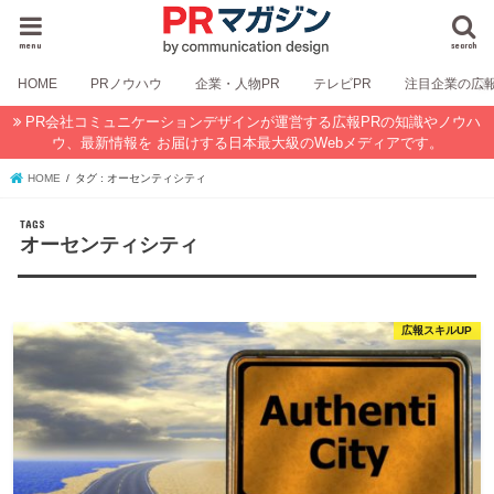
menu
search
HOME
PRノウハウ
企業・人物PR
テレビPR
注目企業の広
PR会社コミュニケーションデザインが運営する広報PRの知識やノウハ
ウ、最新情報を お届けする日本最大級のWebメディアです。
HOME
タグ : オーセンティシティ
オーセンティシティ
広報スキルUP