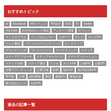
おすすめトピック
AI
Facebook
PRイベント
PR会社
SNS
TV
Twitter
YouTube
わが社のヒット商品
アンケート調査
イベント
インスタグラム
インフルエンサー
スポーツ
テレビ
テレビPR
テレビ番組
パーソナルブランディング
ピックアップ
ブランディング
プレスリリース
マーケティング
メディア
メディアアプローチ
メディアキャラバン
メディアリレーション
メディア分析
メディア露出
ラジオ
ラジオPR
人物PR
企業PR
企業ブランディング
企業広報
取材
地方PR
地方自治体PR
専門家
広報
成功事例
書籍
書籍PR
書籍出版
株式会社ニット
社長PR
過去の記事一覧