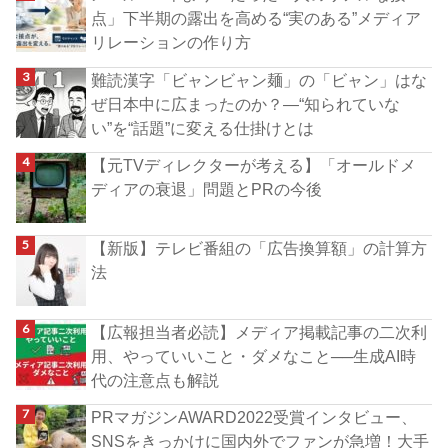
点」下半期の露出を高める“実のある”メディア
リレーションの作り方
難読漢字「ビャンビャン麺」の「ビャン」はな
ぜ日本中に広まったのか？―“知られていな
い”を“話題”に変える仕掛けとは
【元TVディレクターが考える】「オールドメ
ディアの衰退」問題とPRの今後
【新版】テレビ番組の「広告換算額」の計算方
法
【広報担当者必読】メディア掲載記事の二次利
用、やっていいこと・ダメなこと──生成AI時
代の注意点も解説
PRマガジンAWARD2022受賞インタビュー、
SNSをきっかけに国内外でファンが急増！大手