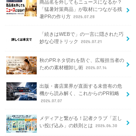
商品名を外してもニュースになるか？
「猛暑対策商品」が取材につながる残
暑PRの作り方
2026.07.28
「続きはWEBで」の一言に隠された巧
妙な心理トリック
2026.07.21
秋のPRネタ切れを防ぐ、広報担当者の
ための素材棚卸し術
2026.07.14
出版・書店業界が直面する未曾有の危
機から読み解く、これからのPR戦略
2026.07.07
メディアと繋がる！記者クラブ「正し
い投げ込み」の鉄則とは
2026.06.30