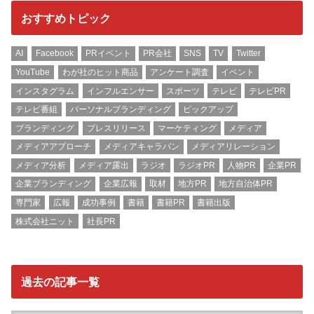
おすすめトピック
AI
Facebook
PRイベント
PR会社
SNS
TV
Twitter
YouTube
わが社のヒット商品
アンケート調査
イベント
インスタグラム
インフルエンサー
スポーツ
テレビ
テレビPR
テレビ番組
パーソナルブランディング
ピックアップ
ブランディング
プレスリリース
マーケティング
メディア
メディアアプローチ
メディアキャラバン
メディアリレーション
メディア分析
メディア露出
ラジオ
ラジオPR
人物PR
企業PR
企業ブランディング
企業広報
取材
地方PR
地方自治体PR
専門家
広報
成功事例
書籍
書籍PR
書籍出版
株式会社ニット
社長PR
過去の記事一覧