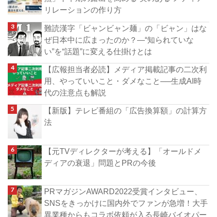
リレーションの作り方
難読漢字「ビャンビャン麺」の「ビャン」はな
ぜ日本中に広まったのか？―“知られていな
い”を“話題”に変える仕掛けとは
【広報担当者必読】メディア掲載記事の二次利
用、やっていいこと・ダメなこと──生成AI時
代の注意点も解説
【新版】テレビ番組の「広告換算額」の計算方
法
【元TVディレクターが考える】「オールドメ
ディアの衰退」問題とPRの今後
PRマガジンAWARD2022受賞インタビュー、
SNSをきっかけに国内外でファンが急増！大手
異業種からもコラボ依頼が入る長崎バイオパー