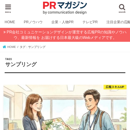
menu
search
HOME
PRノウハウ
企業・人物PR
テレビPR
注目企業の広
PR会社コミュニケーションデザインが運営する広報PRの知識やノウハ
ウ、最新情報を お届けする日本最大級のWebメディアです。
HOME
タグ : サンプリング
サンプリング
広報スキルUP