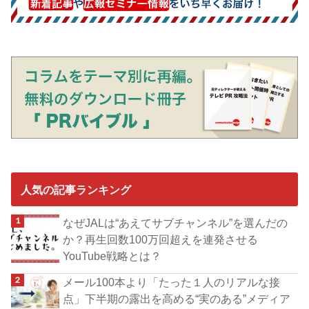
人気の記事ランキング
なぜJALは“あえてサブチャンネル”を選んだの
か？再生回数100万回超えを連発させる
YouTube戦略とは？
メール100本より「たった１人のリアルな接
点」下半期の露出を高める“実のある”メディア