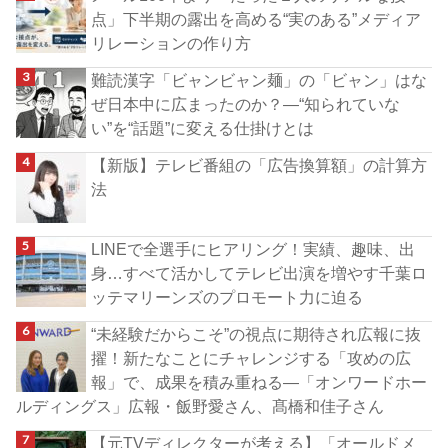
点」下半期の露出を高める“実のある”メディア
リレーションの作り方
難読漢字「ビャンビャン麺」の「ビャン」はな
ぜ日本中に広まったのか？―“知られていな
い”を“話題”に変える仕掛けとは
【新版】テレビ番組の「広告換算額」の計算方
法
LINEで全選手にヒアリング！実績、趣味、出
身…すべて活かしてテレビ出演を増やす千葉ロ
ッテマリーンズのプロモート力に迫る
“未経験だからこそ”の視点に期待され広報に抜
擢！新たなことにチャレンジする「攻めの広
報」で、成果を積み重ねる―「オンワードホー
ルディングス」広報・飯野愛さん、髙橋和佳子さん
【元TVディレクターが考える】「オールドメ