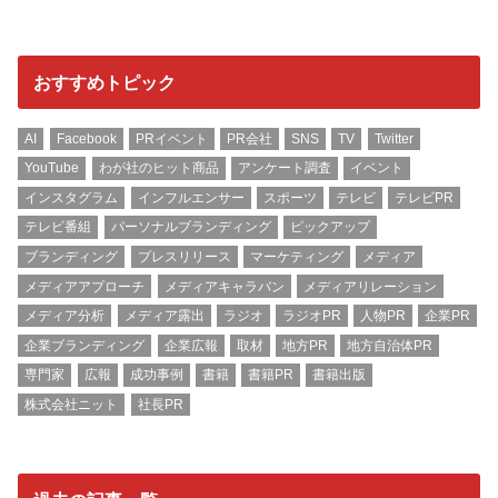
おすすめトピック
AI
Facebook
PRイベント
PR会社
SNS
TV
Twitter
YouTube
わが社のヒット商品
アンケート調査
イベント
インスタグラム
インフルエンサー
スポーツ
テレビ
テレビPR
テレビ番組
パーソナルブランディング
ピックアップ
ブランディング
プレスリリース
マーケティング
メディア
メディアアプローチ
メディアキャラバン
メディアリレーション
メディア分析
メディア露出
ラジオ
ラジオPR
人物PR
企業PR
企業ブランディング
企業広報
取材
地方PR
地方自治体PR
専門家
広報
成功事例
書籍
書籍PR
書籍出版
株式会社ニット
社長PR