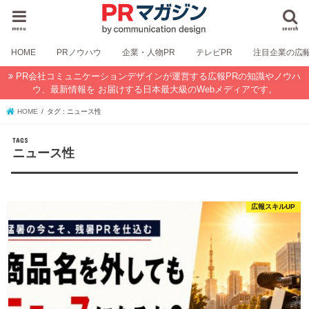
menu
search
HOME
PRノウハウ
企業・人物PR
テレビPR
注目企業の広
PR会社コミュニケーションデザインが運営する広報PRの知識やノウハ
ウ、最新情報を お届けする日本最大級のWebメディアです。
HOME
タグ : ニュース性
ニュース性
広報スキルUP