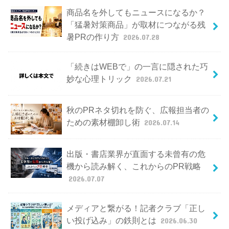
商品名を外してもニュースになるか？
「猛暑対策商品」が取材につながる残
暑PRの作り方
2026.07.28
「続きはWEBで」の一言に隠された巧
妙な心理トリック
2026.07.21
秋のPRネタ切れを防ぐ、広報担当者の
ための素材棚卸し術
2026.07.14
出版・書店業界が直面する未曾有の危
機から読み解く、これからのPR戦略
2026.07.07
メディアと繋がる！記者クラブ「正し
い投げ込み」の鉄則とは
2026.06.30