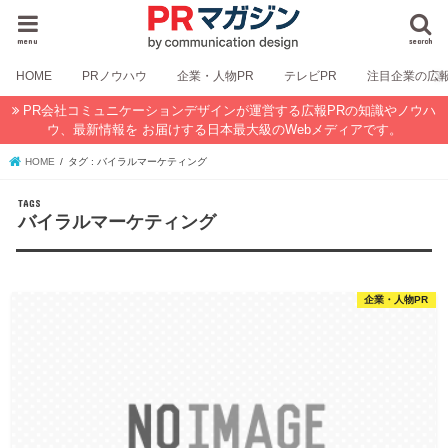
menu
search
HOME
PRノウハウ
企業・人物PR
テレビPR
注目企業の広
PR会社コミュニケーションデザインが運営する広報PRの知識やノウハ
ウ、最新情報を お届けする日本最大級のWebメディアです。
HOME
タグ : バイラルマーケティング
バイラルマーケティング
企業・人物PR