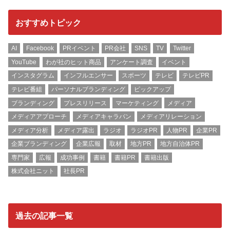
おすすめトピック
AI
Facebook
PRイベント
PR会社
SNS
TV
Twitter
YouTube
わが社のヒット商品
アンケート調査
イベント
インスタグラム
インフルエンサー
スポーツ
テレビ
テレビPR
テレビ番組
パーソナルブランディング
ピックアップ
ブランディング
プレスリリース
マーケティング
メディア
メディアアプローチ
メディアキャラバン
メディアリレーション
メディア分析
メディア露出
ラジオ
ラジオPR
人物PR
企業PR
企業ブランディング
企業広報
取材
地方PR
地方自治体PR
専門家
広報
成功事例
書籍
書籍PR
書籍出版
株式会社ニット
社長PR
過去の記事一覧