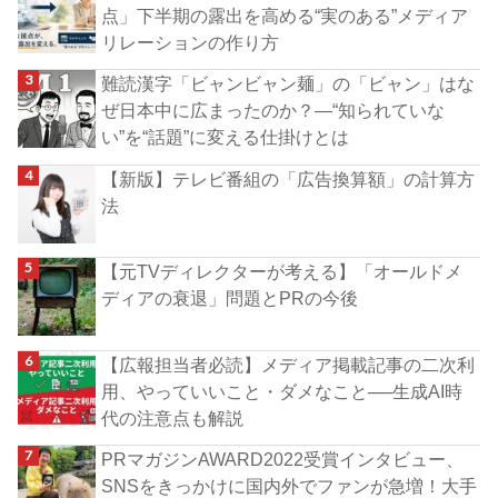
点」下半期の露出を高める“実のある”メディア
リレーションの作り方
難読漢字「ビャンビャン麺」の「ビャン」はな
ぜ日本中に広まったのか？―“知られていな
い”を“話題”に変える仕掛けとは
【新版】テレビ番組の「広告換算額」の計算方
法
【元TVディレクターが考える】「オールドメ
ディアの衰退」問題とPRの今後
【広報担当者必読】メディア掲載記事の二次利
用、やっていいこと・ダメなこと──生成AI時
代の注意点も解説
PRマガジンAWARD2022受賞インタビュー、
SNSをきっかけに国内外でファンが急増！大手