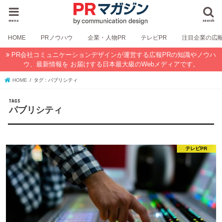
menu
search
HOME
PRノウハウ
企業・人物PR
テレビPR
注目企業の広
PR会社コミュニケーションデザインが運営する広報PRの知識やノウハ
ウ、最新情報を お届けする日本最大級のWebメディアです。
HOME
タグ : パブリシティ
パブリシティ
テレビPR