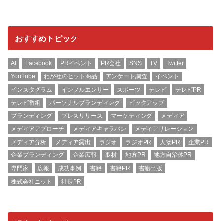
おすすめトピック
AI
Facebook
PRイベント
PR会社
SNS
TV
Twitter
YouTube
わが社のヒット商品
アンケート調査
イベント
インスタグラム
インフルエンサー
スポーツ
テレビ
テレビPR
テレビ番組
パーソナルブランディング
ピックアップ
ブランディング
プレスリリース
マーケティング
メディア
メディアアプローチ
メディアキャラバン
メディアリレーション
メディア分析
メディア露出
ラジオ
ラジオPR
人物PR
企業PR
企業ブランディング
企業広報
取材
地方PR
地方自治体PR
専門家
広報
成功事例
書籍
書籍PR
書籍出版
株式会社ニット
社長PR