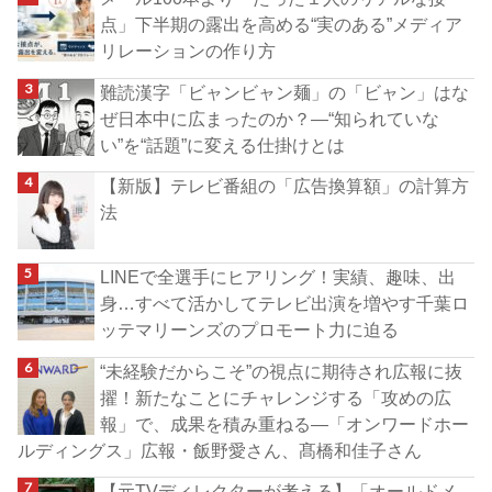
点」下半期の露出を高める“実のある”メディア
リレーションの作り方
難読漢字「ビャンビャン麺」の「ビャン」はな
ぜ日本中に広まったのか？―“知られていな
い”を“話題”に変える仕掛けとは
【新版】テレビ番組の「広告換算額」の計算方
法
LINEで全選手にヒアリング！実績、趣味、出
身…すべて活かしてテレビ出演を増やす千葉ロ
ッテマリーンズのプロモート力に迫る
“未経験だからこそ”の視点に期待され広報に抜
擢！新たなことにチャレンジする「攻めの広
報」で、成果を積み重ねる―「オンワードホー
ルディングス」広報・飯野愛さん、髙橋和佳子さん
【元TVディレクターが考える】「オールドメ