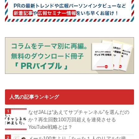
人気の記事ランキング
なぜJALは“あえてサブチャンネル”を選んだの
か？再生回数100万回超えを連発させる
YouTube戦略とは？
メール100本より「たった１人のリアルな接