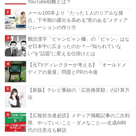
YouTube戦略とは？
メール100本より「たった１人のリアルな接
点」下半期の露出を高める“実のある”メディア
リレーションの作り方
難読漢字「ビャンビャン麺」の「ビャン」はな
ぜ日本中に広まったのか？―“知られていな
い”を“話題”に変える仕掛けとは
【元TVディレクターが考える】「オールドメ
ディアの衰退」問題とPRの今後
【新版】テレビ番組の「広告換算額」の計算方
法
【広報担当者必読】メディア掲載記事の二次利
用、やっていいこと・ダメなこと──生成AI時
代の注意点も解説