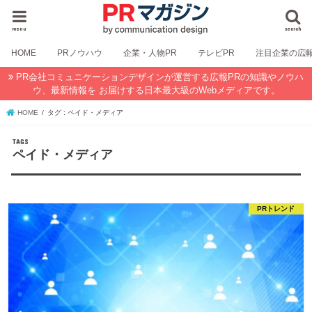
menu
search
HOME
PRノウハウ
企業・人物PR
テレビPR
注目企業の広
PR会社コミュニケーションデザインが運営する広報PRの知識やノウハ
ウ、最新情報を お届けする日本最大級のWebメディアです。
HOME
タグ : ペイド・メディア
ペイド・メディア
PRトレンド