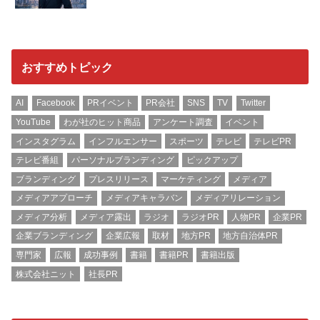
おすすめトピック
AI
Facebook
PRイベント
PR会社
SNS
TV
Twitter
YouTube
わが社のヒット商品
アンケート調査
イベント
インスタグラム
インフルエンサー
スポーツ
テレビ
テレビPR
テレビ番組
パーソナルブランディング
ピックアップ
ブランディング
プレスリリース
マーケティング
メディア
メディアアプローチ
メディアキャラバン
メディアリレーション
メディア分析
メディア露出
ラジオ
ラジオPR
人物PR
企業PR
企業ブランディング
企業広報
取材
地方PR
地方自治体PR
専門家
広報
成功事例
書籍
書籍PR
書籍出版
株式会社ニット
社長PR