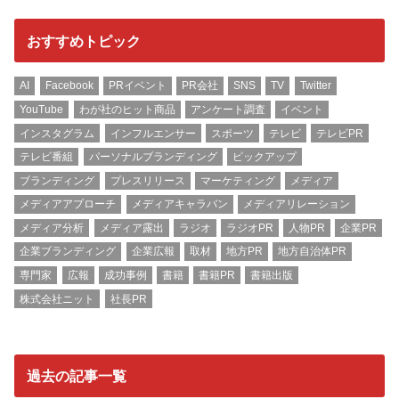
おすすめトピック
AI
Facebook
PRイベント
PR会社
SNS
TV
Twitter
YouTube
わが社のヒット商品
アンケート調査
イベント
インスタグラム
インフルエンサー
スポーツ
テレビ
テレビPR
テレビ番組
パーソナルブランディング
ピックアップ
ブランディング
プレスリリース
マーケティング
メディア
メディアアプローチ
メディアキャラバン
メディアリレーション
メディア分析
メディア露出
ラジオ
ラジオPR
人物PR
企業PR
企業ブランディング
企業広報
取材
地方PR
地方自治体PR
専門家
広報
成功事例
書籍
書籍PR
書籍出版
株式会社ニット
社長PR
過去の記事一覧