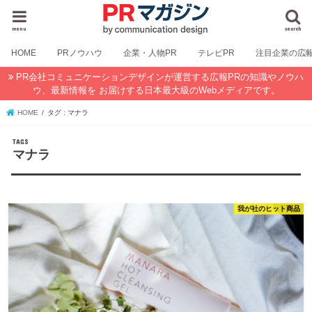
menu
search
HOME
PRノウハウ
企業・人物PR
テレビPR
注目企業の広
PR会社コミュニケーションデザインが運営する広報PRの知識やノウハ
ウ、最新情報を お届けする日本最大級のWebメディアです。
HOME
タグ : マナラ
マナラ
我が社のヒット商品