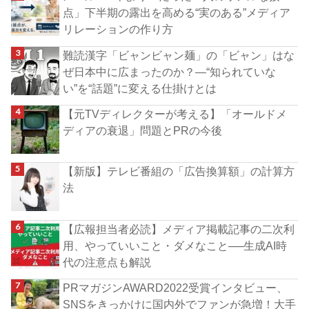
点」下半期の露出を高める“実のある”メディア
リレーションの作り方
難読漢字「ビャンビャン麺」の「ビャン」はな
ぜ日本中に広まったのか？―“知られていな
い”を“話題”に変える仕掛けとは
【元TVディレクターが考える】「オールドメ
ディアの衰退」問題とPRの今後
【新版】テレビ番組の「広告換算額」の計算方
法
【広報担当者必読】メディア掲載記事の二次利
用、やっていいこと・ダメなこと──生成AI時
代の注意点も解説
PRマガジンAWARD2022受賞インタビュー、
SNSをきっかけに国内外でファンが急増！大手