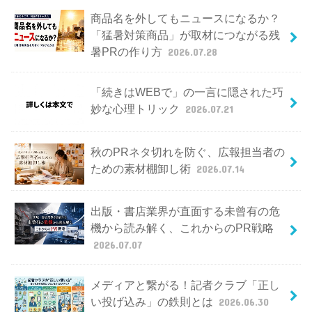
商品名を外してもニュースになるか？
「猛暑対策商品」が取材につながる残
暑PRの作り方
2026.07.28
「続きはWEBで」の一言に隠された巧
妙な心理トリック
2026.07.21
秋のPRネタ切れを防ぐ、広報担当者の
ための素材棚卸し術
2026.07.14
出版・書店業界が直面する未曾有の危
機から読み解く、これからのPR戦略
2026.07.07
メディアと繋がる！記者クラブ「正し
い投げ込み」の鉄則とは
2026.06.30