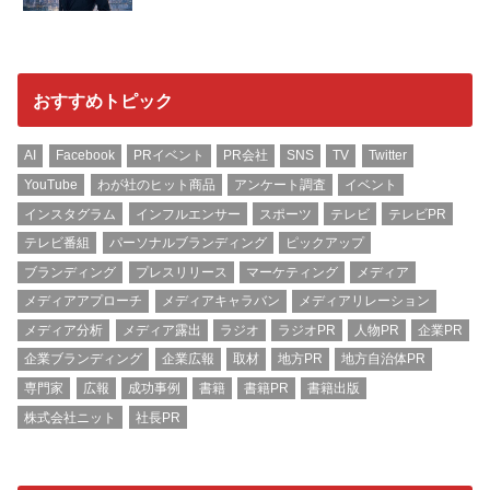
おすすめトピック
AI
Facebook
PRイベント
PR会社
SNS
TV
Twitter
YouTube
わが社のヒット商品
アンケート調査
イベント
インスタグラム
インフルエンサー
スポーツ
テレビ
テレビPR
テレビ番組
パーソナルブランディング
ピックアップ
ブランディング
プレスリリース
マーケティング
メディア
メディアアプローチ
メディアキャラバン
メディアリレーション
メディア分析
メディア露出
ラジオ
ラジオPR
人物PR
企業PR
企業ブランディング
企業広報
取材
地方PR
地方自治体PR
専門家
広報
成功事例
書籍
書籍PR
書籍出版
株式会社ニット
社長PR