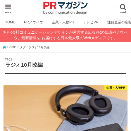
menu
search
HOME
PRノウハウ
企業・人物PR
テレビPR
注目企業の広
PR会社コミュニケーションデザインが運営する広報PRの知識やノウハ
ウ、最新情報を お届けする日本最大級のWebメディアです。
HOME
タグ : ラジオ10月改編
ラジオ10月改編
企業・人物PR