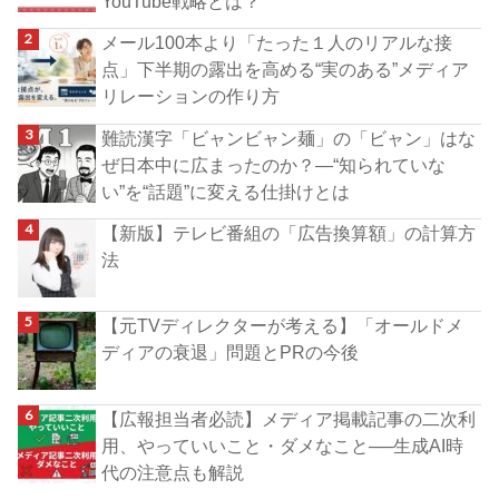
YouTube戦略とは？
メール100本より「たった１人のリアルな接
点」下半期の露出を高める“実のある”メディア
リレーションの作り方
難読漢字「ビャンビャン麺」の「ビャン」はな
ぜ日本中に広まったのか？―“知られていな
い”を“話題”に変える仕掛けとは
【新版】テレビ番組の「広告換算額」の計算方
法
【元TVディレクターが考える】「オールドメ
ディアの衰退」問題とPRの今後
【広報担当者必読】メディア掲載記事の二次利
用、やっていいこと・ダメなこと──生成AI時
代の注意点も解説