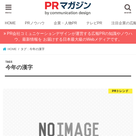
menu
search
HOME
PRノウハウ
企業・人物PR
テレビPR
注目企業の広
PR会社コミュニケーションデザインが運営する広報PRの知識やノウハ
ウ、最新情報を お届けする日本最大級のWebメディアです。
HOME
タグ : 今年の漢字
今年の漢字
PRトレンド