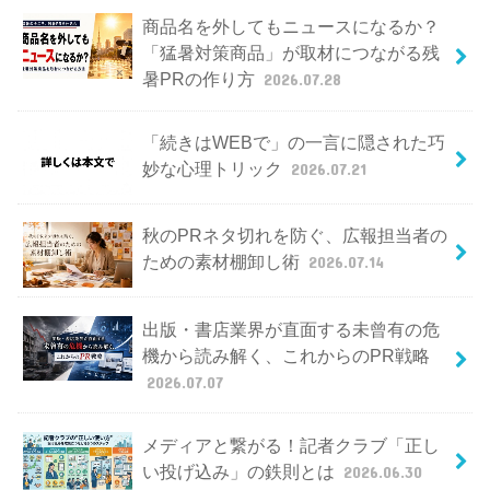
商品名を外してもニュースになるか？
「猛暑対策商品」が取材につながる残
暑PRの作り方
2026.07.28
「続きはWEBで」の一言に隠された巧
妙な心理トリック
2026.07.21
秋のPRネタ切れを防ぐ、広報担当者の
ための素材棚卸し術
2026.07.14
出版・書店業界が直面する未曾有の危
機から読み解く、これからのPR戦略
2026.07.07
メディアと繋がる！記者クラブ「正し
い投げ込み」の鉄則とは
2026.06.30