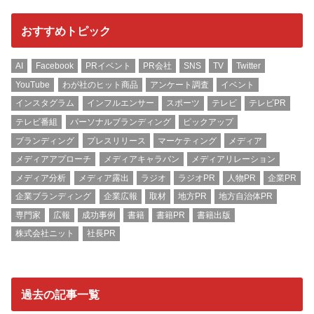
おすすめトピック
AI
Facebook
PRイベント
PR会社
SNS
TV
Twitter
YouTube
わが社のヒット商品
アンケート調査
イベント
インスタグラム
インフルエンサー
スポーツ
テレビ
テレビPR
テレビ番組
パーソナルブランディング
ピックアップ
ブランディング
プレスリリース
マーケティング
メディア
メディアアプローチ
メディアキャラバン
メディアリレーション
メディア分析
メディア露出
ラジオ
ラジオPR
人物PR
企業PR
企業ブランディング
企業広報
取材
地方PR
地方自治体PR
専門家
広報
成功事例
書籍
書籍PR
書籍出版
株式会社ニット
社長PR
過去の記事一覧