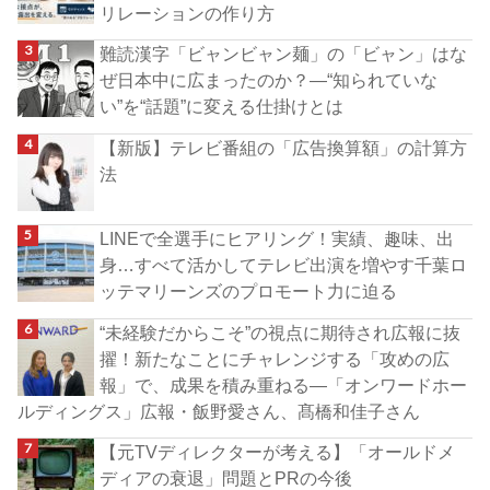
リレーションの作り方
難読漢字「ビャンビャン麺」の「ビャン」はな
ぜ日本中に広まったのか？―“知られていな
い”を“話題”に変える仕掛けとは
【新版】テレビ番組の「広告換算額」の計算方
法
LINEで全選手にヒアリング！実績、趣味、出
身…すべて活かしてテレビ出演を増やす千葉ロ
ッテマリーンズのプロモート力に迫る
“未経験だからこそ”の視点に期待され広報に抜
擢！新たなことにチャレンジする「攻めの広
報」で、成果を積み重ねる―「オンワードホー
ルディングス」広報・飯野愛さん、髙橋和佳子さん
【元TVディレクターが考える】「オールドメ
ディアの衰退」問題とPRの今後