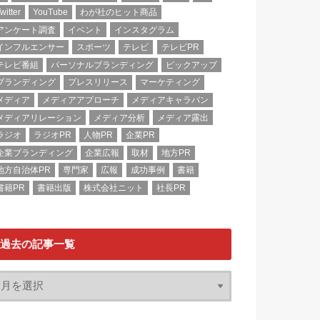
witter
YouTube
わが社のヒット商品
アンケート調査
イベント
インスタグラム
インフルエンサー
スポーツ
テレビ
テレビPR
テレビ番組
パーソナルブランディング
ピックアップ
ブランディング
プレスリリース
マーケティング
メディア
メディアアプローチ
メディアキャラバン
メディアリレーション
メディア分析
メディア露出
ラジオ
ラジオPR
人物PR
企業PR
企業ブランディング
企業広報
取材
地方PR
地方自治体PR
専門家
広報
成功事例
書籍
書籍PR
書籍出版
株式会社ニット
社長PR
過去の記事一覧