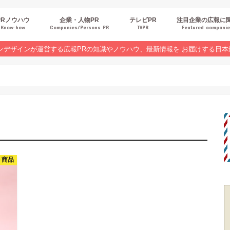
PRノウハウ
企業・人物PR
テレビPR
注目企業の広報に
Know‐how
Companies/Persons PR
TVPR
Featured compani
報スキルUP
品・サービスPR
ジタルPR
Rトレンド
ベントPR
界コラム
ンラインセミナーレポート
ンデザインが運営する広報PRの知識やノウハウ、最新情報を お届けする日本
ト商品