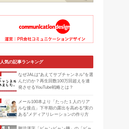
人気の記事ランキング
なぜJALは“あえてサブチャンネル”を選
んだのか？再生回数100万回超えを連
発させるYouTube戦略とは？
メール100本より「たった１人のリア
ルな接点」下半期の露出を高める“実の
ある”メディアリレーションの作り方
難読漢字「ビャンビャン麺」の「ビャ