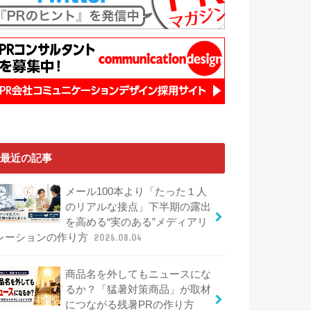
最近の記事
メール100本より「たった１人
のリアルな接点」下半期の露出
を高める“実のある”メディアリ
レーションの作り方
2026.08.04
商品名を外してもニュースにな
るか？「猛暑対策商品」が取材
につながる残暑PRの作り方