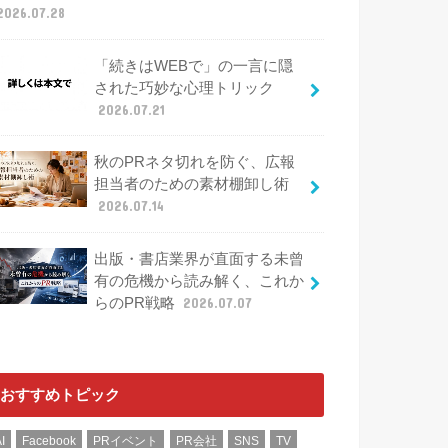
2026.07.28
「続きはWEBで」の一言に隠
された巧妙な心理トリック
2026.07.21
秋のPRネタ切れを防ぐ、広報
担当者のための素材棚卸し術
2026.07.14
出版・書店業界が直面する未曾
有の危機から読み解く、これか
らのPR戦略
2026.07.07
おすすめトピック
I
Facebook
PRイベント
PR会社
SNS
TV