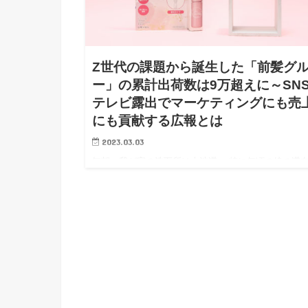
Z世代の課題から誕生した「前髪グ
ー」の累計出荷数は9万超えに～SNS
テレビ露出でマーケティングにも売
にも貢献する広報とは
2023.03.03
毎朝、我が家の洗面所は大渋滞。 特に年頃の娘の滞
間は長い。みていると前髪のセットにかける時間がめ
ゃくちゃ長く、上手くいかないとすごく機嫌が悪い。
手くいくと「どう？よくない？」とみせにくる。 本
に良い時もイマイ…