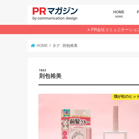
HOME
HOME
広
商
デ
P
イ
業
オ
PR会社コミュニケーショ
HOME
タグ : 則包裕美
則包裕美
我が社のヒッ