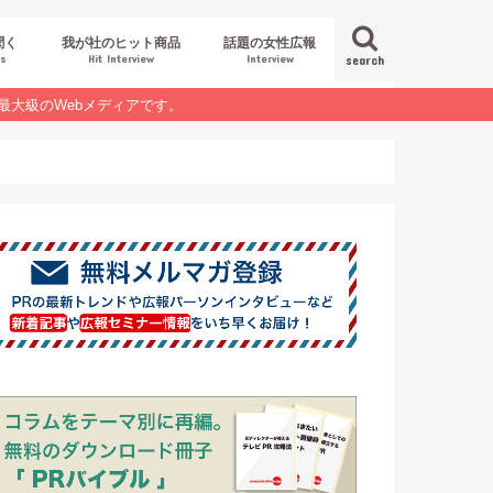
聞く
我が社のヒット商品
話題の女性広報
es
Hit Interview
Interview
search
最大級のWebメディアです。