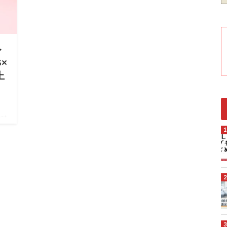
ル
×
上
在時
ち
上
人的