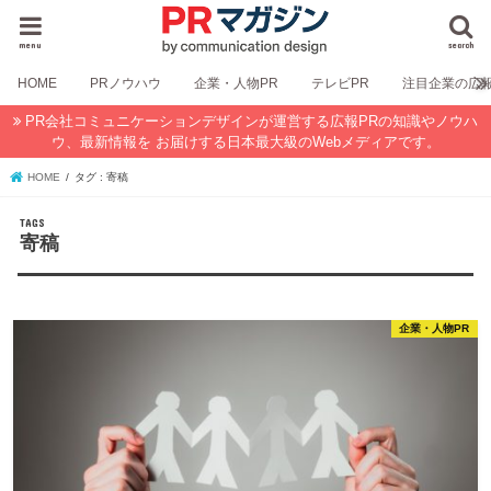
menu
search
HOME
PRノウハウ
企業・人物PR
テレビPR
注目企業の広
PR会社コミュニケーションデザインが運営する広報PRの知識やノウハ
ウ、最新情報を お届けする日本最大級のWebメディアです。
HOME
タグ : 寄稿
寄稿
企業・人物PR