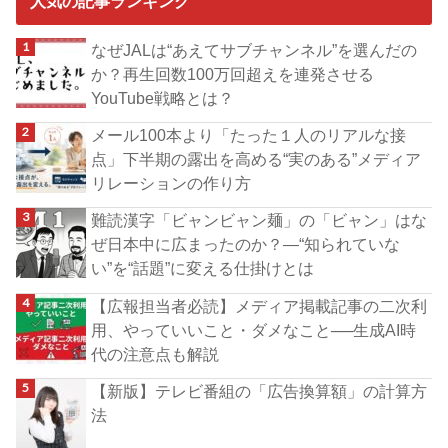
人気の記事ランキング
なぜJALは“あえてサブチャンネル”を選んだの
か？再生回数100万回超えを連発させる
YouTube戦略とは？
メール100本より「たった１人のリアルな接
点」下半期の露出を高める“実のある”メディア
リレーションの作り方
難読漢字「ビャンビャン麺」の「ビャン」はな
ぜ日本中に広まったのか？―“知られていな
い”を“話題”に変える仕掛けとは
【広報担当者必読】メディア掲載記事の二次利
用、やっていいこと・ダメなこと──生成AI時
代の注意点も解説
【新版】テレビ番組の「広告換算額」の計算方
法