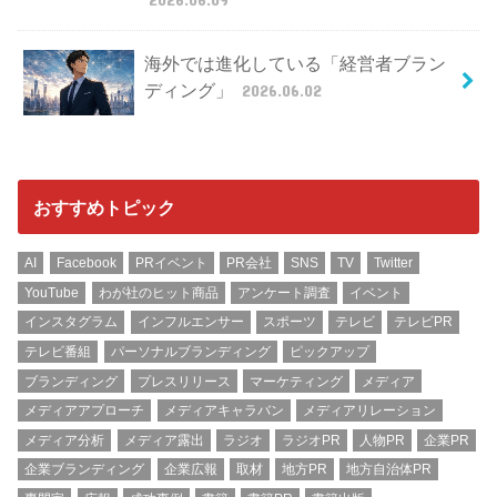
海外では進化している「経営者ブラン
ディング」
2026.06.02
おすすめトピック
AI
Facebook
PRイベント
PR会社
SNS
TV
Twitter
YouTube
わが社のヒット商品
アンケート調査
イベント
インスタグラム
インフルエンサー
スポーツ
テレビ
テレビPR
テレビ番組
パーソナルブランディング
ピックアップ
ブランディング
プレスリリース
マーケティング
メディア
メディアアプローチ
メディアキャラバン
メディアリレーション
メディア分析
メディア露出
ラジオ
ラジオPR
人物PR
企業PR
企業ブランディング
企業広報
取材
地方PR
地方自治体PR