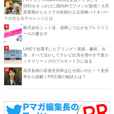
SNSをきっかけに国内外でファンが急増！大手
異業種からもコラボ依頼が入る長崎バイオパー
クの次なるチャレンジとは
株式会社ニット流、成果につながるプレスリリ
ースの書き方
LINEで全選手にヒアリング！実績、趣味、出
身…すべて活かしてテレビ出演を増やす千葉ロ
ッテマリーンズのプロモート力に迫る
高市首相の若者支持率はなぜ高いのか！？支持
率から紐解くPR広報の秘訣とは？