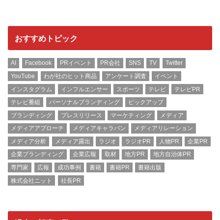
おすすめトピック
AI
Facebook
PRイベント
PR会社
SNS
TV
Twitter
YouTube
わが社のヒット商品
アンケート調査
イベント
インスタグラム
インフルエンサー
スポーツ
テレビ
テレビPR
テレビ番組
パーソナルブランディング
ピックアップ
ブランディング
プレスリリース
マーケティング
メディア
メディアアプローチ
メディアキャラバン
メディアリレーション
メディア分析
メディア露出
ラジオ
ラジオPR
人物PR
企業PR
企業ブランディング
企業広報
取材
地方PR
地方自治体PR
専門家
広報
成功事例
書籍
書籍PR
書籍出版
株式会社ニット
社長PR