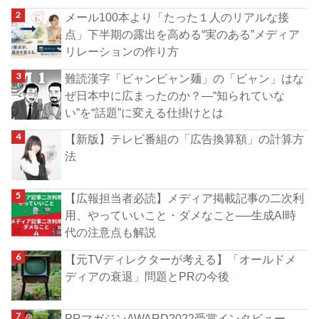
メール100本より「たった１人のリアルな接
点」下半期の露出を高める“実のある”メディア
リレーションの作り方
難読漢字「ビャンビャン麺」の「ビャン」はな
ぜ日本中に広まったのか？―“知られていな
い”を“話題”に変える仕掛けとは
【新版】テレビ番組の「広告換算額」の計算方
法
【広報担当者必読】メディア掲載記事の二次利
用、やっていいこと・ダメなこと──生成AI時
代の注意点も解説
【元TVディレクターが考える】「オールドメ
ディアの衰退」問題とPRの今後
PRマガジンAWARD2022受賞インタビュー、