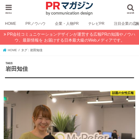
menu
search
HOME
PRノウハウ
企業・人物PR
テレビPR
注目企業の広
PR会社コミュニケーションデザインが運営する広報PRの知識やノウハ
ウ、最新情報を お届けする日本最大級のWebメディアです。
HOME
タグ : 岩田知佳
岩田知佳
話題の女性広報