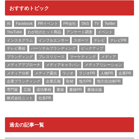
おすすめトピック
AI
Facebook
PRイベント
PR会社
SNS
TV
Twitter
YouTube
わが社のヒット商品
アンケート調査
イベント
インスタグラム
インフルエンサー
スポーツ
テレビ
テレビPR
テレビ番組
パーソナルブランディング
ピックアップ
ブランディング
プレスリリース
マーケティング
メディア
メディアアプローチ
メディアキャラバン
メディアリレーション
メディア分析
メディア露出
ラジオ
ラジオPR
人物PR
企業PR
企業ブランディング
企業広報
取材
地方PR
地方自治体PR
専門家
広報
成功事例
書籍
書籍PR
書籍出版
株式会社ニット
社長PR
過去の記事一覧