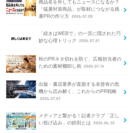
商品名を外してもニュースになるか？
「猛暑対策商品」が取材につながる残
暑PRの作り方
2026.07.28
「続きはWEBで」の一言に隠された巧
妙な心理トリック
2026.07.21
秋のPRネタ切れを防ぐ、広報担当者の
ための素材棚卸し術
2026.07.14
出版・書店業界が直面する未曾有の危
機から読み解く、これからのPR戦略
2026.07.07
メディアと繋がる！記者クラブ「正し
い投げ込み」の鉄則とは
2026.06.30