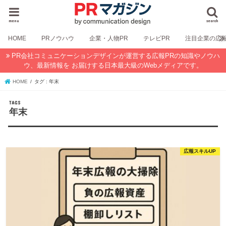
menu
search
HOME
PRノウハウ
企業・人物PR
テレビPR
注目企業の広
PR会社コミュニケーションデザインが運営する広報PRの知識やノウハ
ウ、最新情報を お届けする日本最大級のWebメディアです。
HOME
タグ : 年末
年末
広報スキルUP