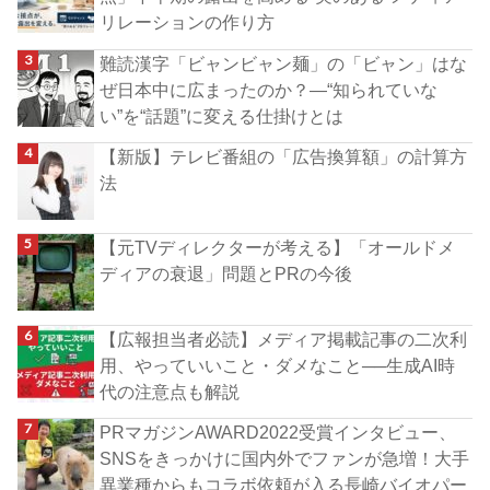
リレーションの作り方
難読漢字「ビャンビャン麺」の「ビャン」はな
ぜ日本中に広まったのか？―“知られていな
い”を“話題”に変える仕掛けとは
【新版】テレビ番組の「広告換算額」の計算方
法
【元TVディレクターが考える】「オールドメ
ディアの衰退」問題とPRの今後
【広報担当者必読】メディア掲載記事の二次利
用、やっていいこと・ダメなこと──生成AI時
代の注意点も解説
PRマガジンAWARD2022受賞インタビュー、
SNSをきっかけに国内外でファンが急増！大手
異業種からもコラボ依頼が入る長崎バイオパー