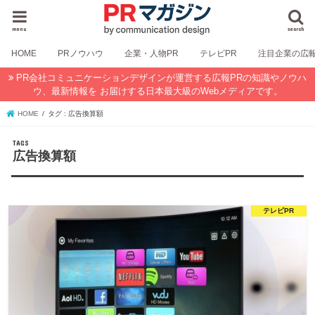
menu
search
HOME
PRノウハウ
企業・人物PR
テレビPR
注目企業の広
PR会社コミュニケーションデザインが運営する広報PRの知識やノウハ
ウ、最新情報を お届けする日本最大級のWebメディアです。
HOME
タグ : 広告換算額
広告換算額
テレビPR