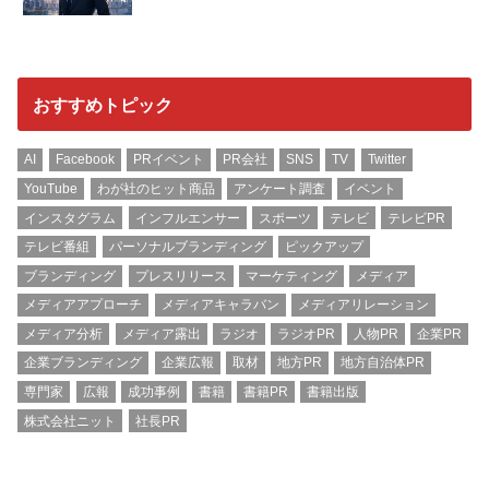
おすすめトピック
AI
Facebook
PRイベント
PR会社
SNS
TV
Twitter
YouTube
わが社のヒット商品
アンケート調査
イベント
インスタグラム
インフルエンサー
スポーツ
テレビ
テレビPR
テレビ番組
パーソナルブランディング
ピックアップ
ブランディング
プレスリリース
マーケティング
メディア
メディアアプローチ
メディアキャラバン
メディアリレーション
メディア分析
メディア露出
ラジオ
ラジオPR
人物PR
企業PR
企業ブランディング
企業広報
取材
地方PR
地方自治体PR
専門家
広報
成功事例
書籍
書籍PR
書籍出版
株式会社ニット
社長PR