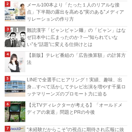
メール100本より「たった１人のリアルな接
点」下半期の露出を高める“実のある”メディア
リレーションの作り方
難読漢字「ビャンビャン麺」の「ビャン」はな
ぜ日本中に広まったのか？―“知られていな
い”を“話題”に変える仕掛けとは
【新版】テレビ番組の「広告換算額」の計算方
法
LINEで全選手にヒアリング！実績、趣味、出
身…すべて活かしてテレビ出演を増やす千葉ロ
ッテマリーンズのプロモート力に迫る
【元TVディレクターが考える】「オールドメ
ディアの衰退」問題とPRの今後
“未経験だからこそ”の視点に期待され広報に抜