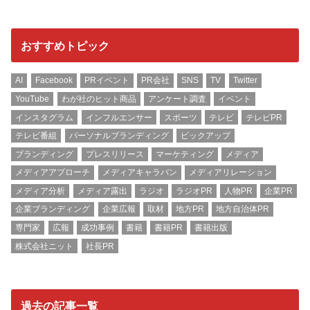
おすすめトピック
AI
Facebook
PRイベント
PR会社
SNS
TV
Twitter
YouTube
わが社のヒット商品
アンケート調査
イベント
インスタグラム
インフルエンサー
スポーツ
テレビ
テレビPR
テレビ番組
パーソナルブランディング
ピックアップ
ブランディング
プレスリリース
マーケティング
メディア
メディアアプローチ
メディアキャラバン
メディアリレーション
メディア分析
メディア露出
ラジオ
ラジオPR
人物PR
企業PR
企業ブランディング
企業広報
取材
地方PR
地方自治体PR
専門家
広報
成功事例
書籍
書籍PR
書籍出版
株式会社ニット
社長PR
過去の記事一覧