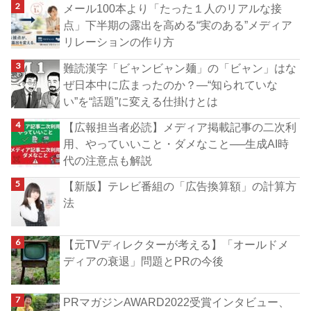
メール100本より「たった１人のリアルな接
点」下半期の露出を高める“実のある”メディア
リレーションの作り方
難読漢字「ビャンビャン麺」の「ビャン」はな
ぜ日本中に広まったのか？―“知られていな
い”を“話題”に変える仕掛けとは
【広報担当者必読】メディア掲載記事の二次利
用、やっていいこと・ダメなこと──生成AI時
代の注意点も解説
【新版】テレビ番組の「広告換算額」の計算方
法
【元TVディレクターが考える】「オールドメ
ディアの衰退」問題とPRの今後
PRマガジンAWARD2022受賞インタビュー、