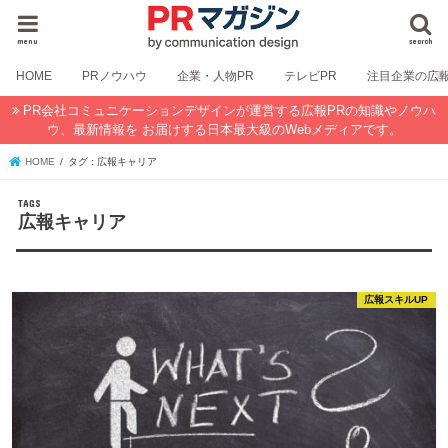
menu
search
HOME
PRノウハウ
企業・人物PR
テレビPR
注目企業の広
PR会社コミュニケーションデザインが運営する広報PRの知識やノウハ
ウ、最新情報を お届けする日本最大級のWebメディアです。
HOME
タグ : 広報キャリア
広報キャリア
広報スキルUP