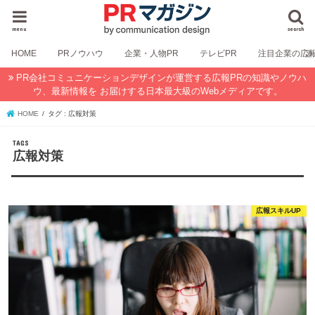
menu
search
HOME
PRノウハウ
企業・人物PR
テレビPR
注目企業の広
PR会社コミュニケーションデザインが運営する広報PRの知識やノウハ
ウ、最新情報を お届けする日本最大級のWebメディアです。
HOME
タグ : 広報対策
広報対策
広報スキルUP