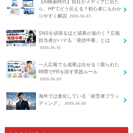
【AI検索時代】自社がメディアに出た
ら、HPでどう伝える？初心者にもわか
りやすく解説
2026.06.23
SNSを頑張るほど成果が遠のく？広報
担当者がハマる「発信中毒」とは
2026.06.16
一人広報でも成果は出せる！限られた
時間でPRを回す実践ルール
2026.06.09
海外では進化している「経営者ブラン
ディング」
2026.06.02