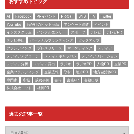
おすすめトピック
AI
Facebook
PRイベント
PR会社
SNS
TV
Twitter
YouTube
わが社のヒット商品
アンケート調査
イベント
インスタグラム
インフルエンサー
スポーツ
テレビ
テレビPR
テレビ番組
パーソナルブランディング
ピックアップ
ブランディング
プレスリリース
マーケティング
メディア
メディアアプローチ
メディアキャラバン
メディアリレーション
メディア分析
メディア露出
ラジオ
ラジオPR
人物PR
企業PR
企業ブランディング
企業広報
取材
地方PR
地方自治体PR
専門家
広報
成功事例
書籍
書籍PR
書籍出版
株式会社ニット
社長PR
過去の記事一覧