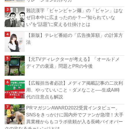
難読漢字「ビャンビャン麺」の「ビャン」はな
ぜ日本中に広まったのか？―“知られていな
い”を“話題”に変える仕掛けとは
【新版】テレビ番組の「広告換算額」の計算方
法
【元TVディレクターが考える】「オールドメ
ディアの衰退」問題とPRの今後
【広報担当者必読】メディア掲載記事の二次利
用、やっていいこと・ダメなこと──生成AI時
代の注意点も解説
PRマガジンAWARD2022受賞インタビュー、
SNSをきっかけに国内外でファンが急増！大手
異業種からもコラボ依頼が入る長崎バイオパー
クの次なるチャレンジとは