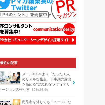
最近の記事
メール100本より「たった１人
のリアルな接点」下半期の露出
を高める“実のある”メディアリ
レーションの作り方
2026.08.04
商品名を外してもニュースにな