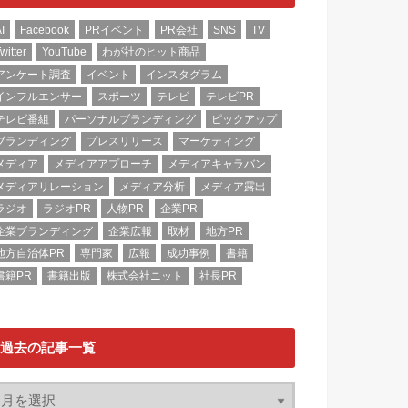
I
Facebook
PRイベント
PR会社
SNS
TV
witter
YouTube
わが社のヒット商品
アンケート調査
イベント
インスタグラム
インフルエンサー
スポーツ
テレビ
テレビPR
テレビ番組
パーソナルブランディング
ピックアップ
ブランディング
プレスリリース
マーケティング
メディア
メディアアプローチ
メディアキャラバン
メディアリレーション
メディア分析
メディア露出
ラジオ
ラジオPR
人物PR
企業PR
企業ブランディング
企業広報
取材
地方PR
地方自治体PR
専門家
広報
成功事例
書籍
書籍PR
書籍出版
株式会社ニット
社長PR
過去の記事一覧