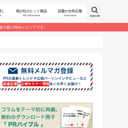
聞く
我が社のヒット商品
話題の女性広報
es
Hit Interview
Interview
search
最大級のWebメディアです。