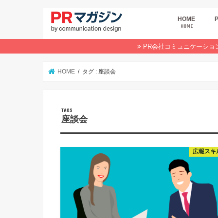
HOME
HOME
広
商
デ
P
イ
業
オ
PR会社コミュニケーショ
HOME
タグ : 座談会
座談会
広報スキ