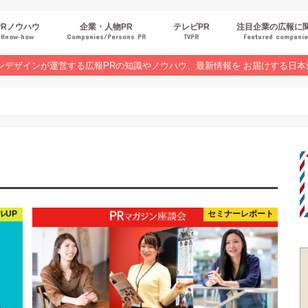
PRノウハウ
企業・人物PR
テレビPR
注目企業の広報に
Know‐how
Companies/Persons PR
TVPR
Featured compani
報スキルUP
品・サービスPR
ジタルPR
Rトレンド
ベントPR
界コラム
ンラインセミナーレポート
ンデザインが運営する広報PRの知識やノウハウ、最新情報を お届けする日本
ルUP
セミナーレポート