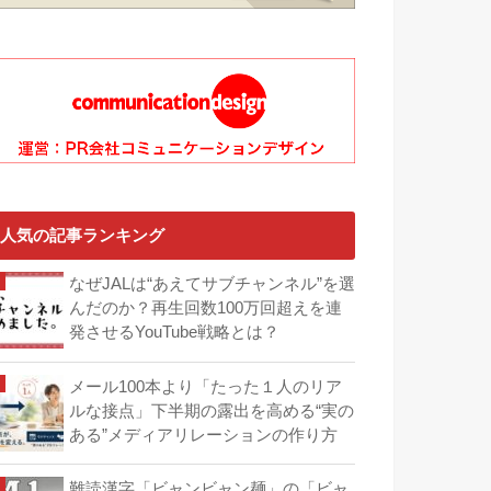
人気の記事ランキング
なぜJALは“あえてサブチャンネル”を選
んだのか？再生回数100万回超えを連
発させるYouTube戦略とは？
メール100本より「たった１人のリア
ルな接点」下半期の露出を高める“実の
ある”メディアリレーションの作り方
難読漢字「ビャンビャン麺」の「ビャ