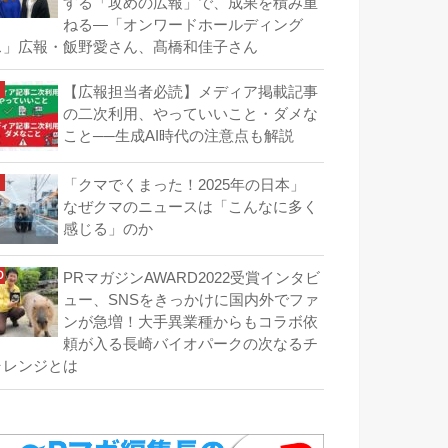
する「攻めの広報」で、成果を積み重
ねる―「オンワードホールディング
ス」広報・飯野愛さん、髙橋和佳子さん
【広報担当者必読】メディア掲載記事
の二次利用、やっていいこと・ダメな
こと──生成AI時代の注意点も解説
「クマでくまった！2025年の日本」
なぜクマのニュースは「こんなに多く
感じる」のか
PRマガジンAWARD2022受賞インタビ
ュー、SNSをきっかけに国内外でファ
ンが急増！大手異業種からもコラボ依
頼が入る長崎バイオパークの次なるチ
ャレンジとは