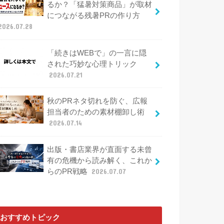
るか？「猛暑対策商品」が取材
につながる残暑PRの作り方
2026.07.28
「続きはWEBで」の一言に隠
された巧妙な心理トリック
2026.07.21
秋のPRネタ切れを防ぐ、広報
担当者のための素材棚卸し術
2026.07.14
出版・書店業界が直面する未曾
有の危機から読み解く、これか
らのPR戦略
2026.07.07
おすすめトピック