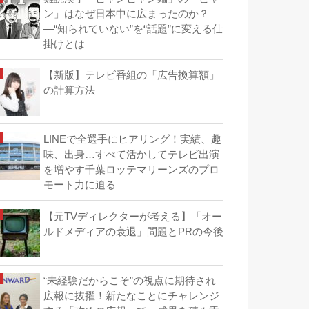
ン」はなぜ日本中に広まったのか？
―“知られていない”を“話題”に変える仕
掛けとは
【新版】テレビ番組の「広告換算額」
の計算方法
LINEで全選手にヒアリング！実績、趣
味、出身…すべて活かしてテレビ出演
を増やす千葉ロッテマリーンズのプロ
モート力に迫る
【元TVディレクターが考える】「オー
ルドメディアの衰退」問題とPRの今後
“未経験だからこそ”の視点に期待され
広報に抜擢！新たなことにチャレンジ