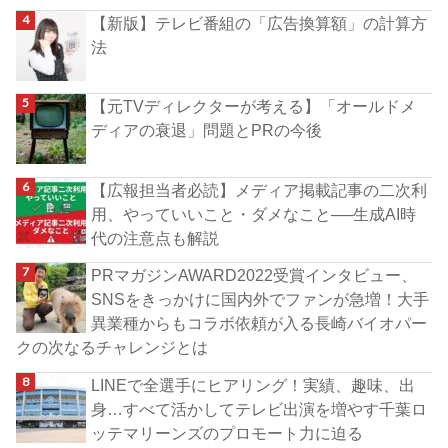
【新版】テレビ番組の「広告換算額」の計算方
法
【元TVディレクターが考える】「オールドメ
ディアの衰退」問題とPRの今後
【広報担当者必読】メディア掲載記事の二次利
用、やっていいこと・ダメなこと──生成AI時
代の注意点も解説
PRマガジンAWARD2022受賞インタビュー、
SNSをきっかけに国内外でファンが急増！大手
異業種からもコラボ依頼が入る長崎バイオパー
クの次なるチャレンジとは
LINEで全選手にヒアリング！実績、趣味、出
身…すべて活かしてテレビ出演を増やす千葉ロ
ッテマリーンズのプロモート力に迫る