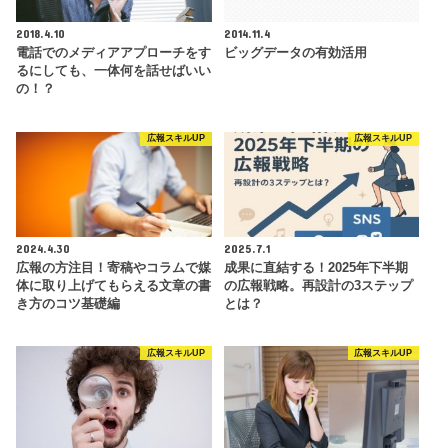
2018.4.10
2014.11.4
電話でのメディアアプローチをす
ビッグデータの有効活用
るにしても、一体何を話せばいい
の！？
広報スキルUP
広報スキルUP
2024.4.30
2025.7.1
広報の方注目！寄稿やコラムで媒
成果に直結する！2025年下半期
体に取り上げてもらえる文章の書
の広報戦略。再設計の3ステップ
き方のコツ基礎編
とは？
広報スキルUP
広報スキルUP