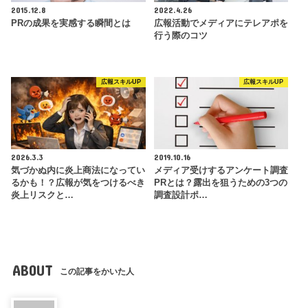
2015.12.8
2022.4.26
PRの成果を実感する瞬間とは
広報活動でメディアにテレアポを
行う際のコツ
広報スキルUP
広報スキルUP
2026.3.3
2019.10.16
気づかぬ内に炎上商法になってい
メディア受けするアンケート調査
るかも！？広報が気をつけるべき
PRとは？露出を狙うための3つの
炎上リスクと…
調査設計ポ…
ABOUT
この記事をかいた人