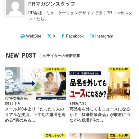
PRマガジンスタッフ
PR会社コミュニケーションデザインで働くPRコンサルタ
ントたち。
WebSite
X
Facebook
Instagram
NEW POST
このライターの最新記事
広報スキルUP
広報スキルUP
2026.8.4
2026.7.28
メール100本より「たった１人の
商品名を外してもニュースになる
リアルな接点」下半期の露出を高
か？「猛暑対策商品」が取材につ
める“実のある…
ながる残暑PRの…
広報スキルUP
広報スキルUP