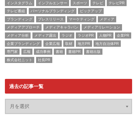
インスタグラム
インフルエンサー
スポーツ
テレビ
テレビPR
テレビ番組
パーソナルブランディング
ピックアップ
ブランディング
プレスリリース
マーケティング
メディア
メディアアプローチ
メディアキャラバン
メディアリレーション
メディア分析
メディア露出
ラジオ
ラジオPR
人物PR
企業PR
企業ブランディング
企業広報
取材
地方PR
地方自治体PR
専門家
広報
成功事例
書籍
書籍PR
書籍出版
株式会社ニット
社長PR
過去の記事一覧