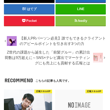
はてブ
LINE
Pocket
feedly
【新人PRパーソン必見】誰でもできるクライアント
のアピールポイントを引き出す3つの力
Z世代の課題から誕生した「前髪グルー」の累計出
荷数は9万超えに～SNS×テレビ露出でマーケティン
グにも売上にも貢献する広報とは
RECOMMEND
こちらの記事も人気です。
広報スキルUP
広報スキルUP