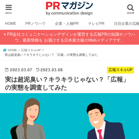
menu
search
HOME
PRノウハウ
企業・人物PR
テレビPR
注目企業の広
PR会社コミュニケーションデザインが運営する広報PRの知識やノウハ
ウ、最新情報を お届けする日本最大級のWebメディアです。
HOME
広報スキルUP
実は超泥臭い？キラキラじゃない？「広報」の実態を調査してみた
2023.03.07
2023.03.08
広報スキルUP
実は超泥臭い？キラキラじゃない？「広報」
の実態を調査してみた