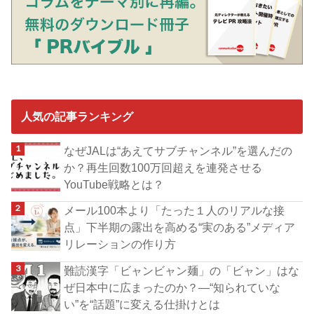
人気の記事ランキング
なぜJALは“あえてサブチャンネル”を選んだの
か？再生回数100万回超えを連発させる
YouTube戦略とは？
メール100本より「たった１人のリアルな接
点」下半期の露出を高める“実のある”メディア
リレーションの作り方
難読漢字「ビャンビャン麺」の「ビャン」はな
ぜ日本中に広まったのか？―“知られていな
い”を“話題”に変える仕掛けとは