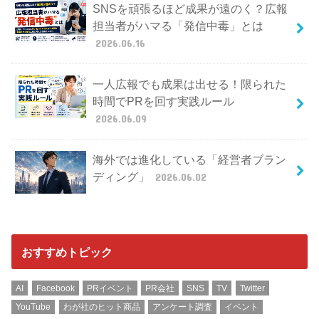
SNSを頑張るほど成果が遠のく？広報
担当者がハマる「発信中毒」とは
2026.06.16
一人広報でも成果は出せる！限られた
時間でPRを回す実践ルール
2026.06.09
海外では進化している「経営者ブラン
ディング」
2026.06.02
おすすめトピック
AI
Facebook
PRイベント
PR会社
SNS
TV
Twitter
YouTube
わが社のヒット商品
アンケート調査
イベント