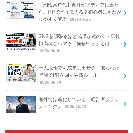
【AI検索時代】自社がメディアに出た
ら、HPでどう伝える？初心者にもわか
りやすく解説
2026.06.23
SNSを頑張るほど成果が遠のく？広報
担当者がハマる「発信中毒」とは
2026.06.16
一人広報でも成果は出せる！限られた
時間でPRを回す実践ルール
2026.06.09
海外では進化している「経営者ブラン
ディング」
2026.06.02