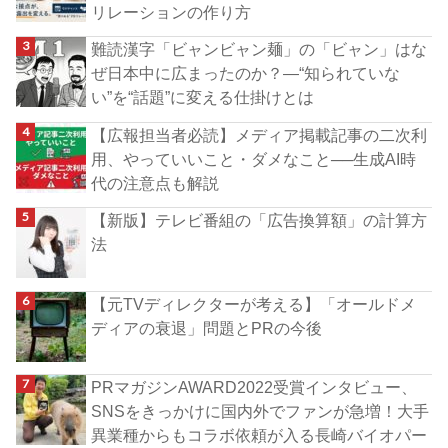
リレーションの作り方
難読漢字「ビャンビャン麺」の「ビャン」はな
ぜ日本中に広まったのか？―“知られていな
い”を“話題”に変える仕掛けとは
【広報担当者必読】メディア掲載記事の二次利
用、やっていいこと・ダメなこと──生成AI時
代の注意点も解説
【新版】テレビ番組の「広告換算額」の計算方
法
【元TVディレクターが考える】「オールドメ
ディアの衰退」問題とPRの今後
PRマガジンAWARD2022受賞インタビュー、
SNSをきっかけに国内外でファンが急増！大手
異業種からもコラボ依頼が入る長崎バイオパー