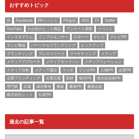
おすすめトピック
AI
Facebook
PRイベント
PR会社
SNS
TV
Twitter
YouTube
わが社のヒット商品
アンケート調査
イベント
インスタグラム
インフルエンサー
スポーツ
テレビ
テレビPR
テレビ番組
パーソナルブランディング
ピックアップ
ブランディング
プレスリリース
マーケティング
メディア
メディアアプローチ
メディアキャラバン
メディアリレーション
メディア分析
メディア露出
ラジオ
ラジオPR
人物PR
企業PR
企業ブランディング
企業広報
取材
地方PR
地方自治体PR
専門家
広報
成功事例
書籍
書籍PR
書籍出版
株式会社ニット
社長PR
過去の記事一覧