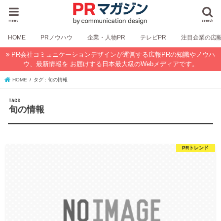
menu
search
HOME
PRノウハウ
企業・人物PR
テレビPR
注目企業の広
PR会社コミュニケーションデザインが運営する広報PRの知識やノウハ
ウ、最新情報を お届けする日本最大級のWebメディアです。
HOME
タグ : 旬の情報
旬の情報
PRトレンド