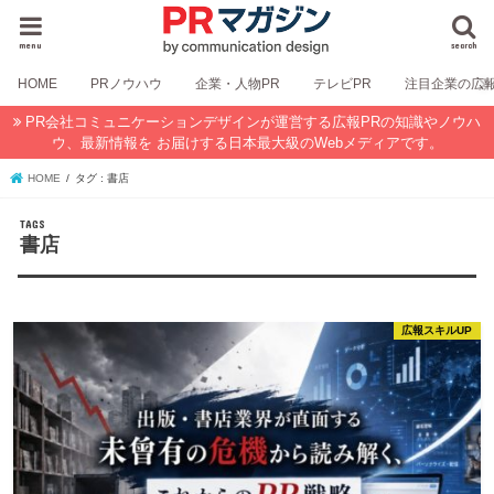
menu
search
HOME
PRノウハウ
企業・人物PR
テレビPR
注目企業の広
PR会社コミュニケーションデザインが運営する広報PRの知識やノウハ
ウ、最新情報を お届けする日本最大級のWebメディアです。
HOME
タグ : 書店
書店
広報スキルUP