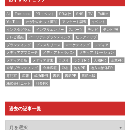
AI
Facebook
PRイベント
PR会社
SNS
TV
Twitter
YouTube
わが社のヒット商品
アンケート調査
イベント
インスタグラム
インフルエンサー
スポーツ
テレビ
テレビPR
テレビ番組
パーソナルブランディング
ピックアップ
ブランディング
プレスリリース
マーケティング
メディア
メディアアプローチ
メディアキャラバン
メディアリレーション
メディア分析
メディア露出
ラジオ
ラジオPR
人物PR
企業PR
企業ブランディング
企業広報
取材
地方PR
地方自治体PR
専門家
広報
成功事例
書籍
書籍PR
書籍出版
株式会社ニット
社長PR
過去の記事一覧