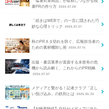
「猛暑対策商品」が取材につながる残
暑PRの作り方
2026.07.28
「続きはWEBで」の一言に隠された巧
妙な心理トリック
2026.07.21
秋のPRネタ切れを防ぐ、広報担当者の
ための素材棚卸し術
2026.07.14
出版・書店業界が直面する未曾有の危
機から読み解く、これからのPR戦略
2026.07.07
メディアと繋がる！記者クラブ「正し
い投げ込み」の鉄則とは
2026.06.30
【AI検索時代】自社がメディアに出た