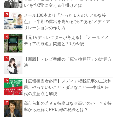
い”を“話題”に変える仕掛けとは
メール100本より「たった１人のリアルな接
点」下半期の露出を高める“実のある”メディア
リレーションの作り方
【元TVディレクターが考える】「オールドメ
ディアの衰退」問題とPRの今後
【新版】テレビ番組の「広告換算額」の計算方
法
【広報担当者必読】メディア掲載記事の二次利
用、やっていいこと・ダメなこと──生成AI時
代の注意点も解説
高市首相の若者支持率はなぜ高いのか！？支持
率から紐解くPR広報の秘訣とは？