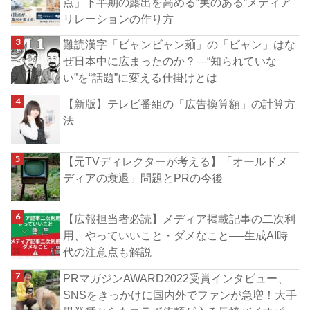
点」下半期の露出を高める“実のある”メディア
リレーションの作り方
難読漢字「ビャンビャン麺」の「ビャン」はな
ぜ日本中に広まったのか？―“知られていな
い”を“話題”に変える仕掛けとは
【新版】テレビ番組の「広告換算額」の計算方
法
【元TVディレクターが考える】「オールドメ
ディアの衰退」問題とPRの今後
【広報担当者必読】メディア掲載記事の二次利
用、やっていいこと・ダメなこと──生成AI時
代の注意点も解説
PRマガジンAWARD2022受賞インタビュー、
SNSをきっかけに国内外でファンが急増！大手