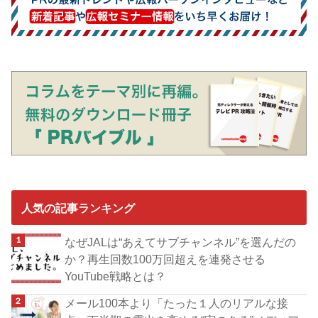
人気の記事ランキング
なぜJALは“あえてサブチャンネル”を選んだの
か？再生回数100万回超えを連発させる
YouTube戦略とは？
メール100本より「たった１人のリアルな接