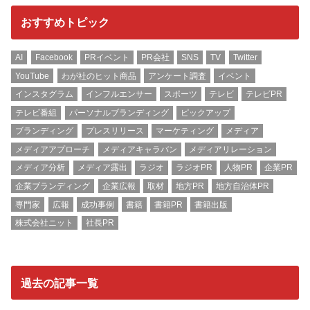
おすすめトピック
AI
Facebook
PRイベント
PR会社
SNS
TV
Twitter
YouTube
わが社のヒット商品
アンケート調査
イベント
インスタグラム
インフルエンサー
スポーツ
テレビ
テレビPR
テレビ番組
パーソナルブランディング
ピックアップ
ブランディング
プレスリリース
マーケティング
メディア
メディアアプローチ
メディアキャラバン
メディアリレーション
メディア分析
メディア露出
ラジオ
ラジオPR
人物PR
企業PR
企業ブランディング
企業広報
取材
地方PR
地方自治体PR
専門家
広報
成功事例
書籍
書籍PR
書籍出版
株式会社ニット
社長PR
過去の記事一覧