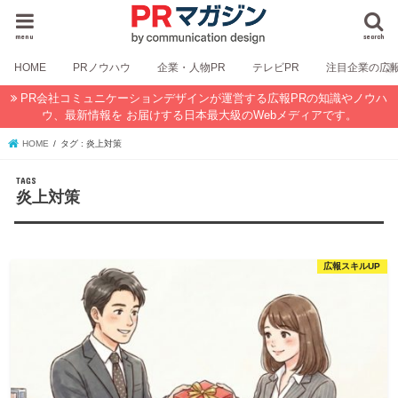
menu
search
HOME
PRノウハウ
企業・人物PR
テレビPR
注目企業の広
PR会社コミュニケーションデザインが運営する広報PRの知識やノウハ
ウ、最新情報を お届けする日本最大級のWebメディアです。
HOME
タグ : 炎上対策
炎上対策
広報スキルUP