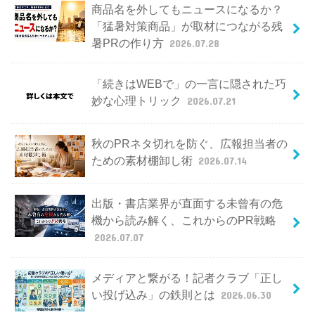
商品名を外してもニュースになるか？
「猛暑対策商品」が取材につながる残
暑PRの作り方
2026.07.28
「続きはWEBで」の一言に隠された巧
妙な心理トリック
2026.07.21
秋のPRネタ切れを防ぐ、広報担当者の
ための素材棚卸し術
2026.07.14
出版・書店業界が直面する未曾有の危
機から読み解く、これからのPR戦略
2026.07.07
メディアと繋がる！記者クラブ「正し
い投げ込み」の鉄則とは
2026.06.30