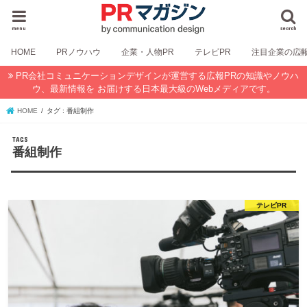
menu
search
HOME
PRノウハウ
企業・人物PR
テレビPR
注目企業の広
PR会社コミュニケーションデザインが運営する広報PRの知識やノウハ
ウ、最新情報を お届けする日本最大級のWebメディアです。
HOME
タグ : 番組制作
番組制作
テレビPR