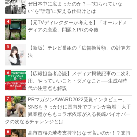
ぜ日本中に広まったのか？―“知られていな
い”を“話題”に変える仕掛けとは
【元TVディレクターが考える】「オールドメ
ディアの衰退」問題とPRの今後
【新版】テレビ番組の「広告換算額」の計算方
法
【広報担当者必読】メディア掲載記事の二次利
用、やっていいこと・ダメなこと──生成AI時
代の注意点も解説
PRマガジンAWARD2022受賞インタビュー、
SNSをきっかけに国内外でファンが急増！大手
異業種からもコラボ依頼が入る長崎バイオパー
クの次なるチャレンジとは
高市首相の若者支持率はなぜ高いのか！？支持