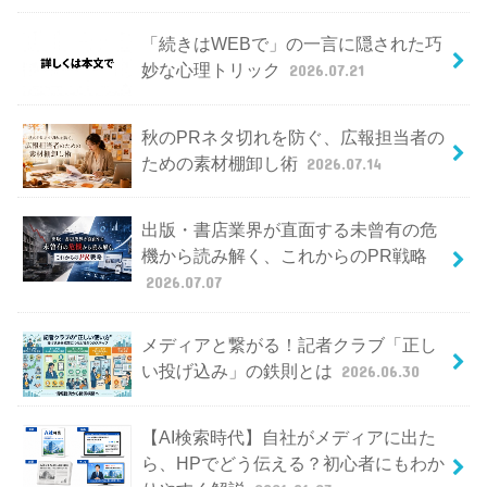
「続きはWEBで」の一言に隠された巧
妙な心理トリック
2026.07.21
秋のPRネタ切れを防ぐ、広報担当者の
ための素材棚卸し術
2026.07.14
出版・書店業界が直面する未曾有の危
機から読み解く、これからのPR戦略
2026.07.07
メディアと繋がる！記者クラブ「正し
い投げ込み」の鉄則とは
2026.06.30
【AI検索時代】自社がメディアに出た
ら、HPでどう伝える？初心者にもわか