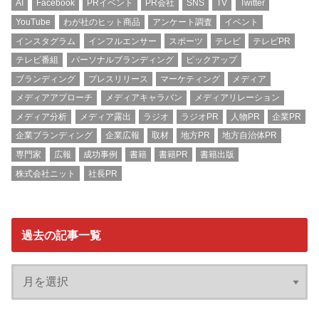
AI
Facebook
PRイベント
PR会社
SNS
TV
Twitter
YouTube
わが社のヒット商品
アンケート調査
イベント
インスタグラム
インフルエンサー
スポーツ
テレビ
テレビPR
テレビ番組
パーソナルブランディング
ピックアップ
ブランディング
プレスリリース
マーケティング
メディア
メディアアプローチ
メディアキャラバン
メディアリレーション
メディア分析
メディア露出
ラジオ
ラジオPR
人物PR
企業PR
企業ブランディング
企業広報
取材
地方PR
地方自治体PR
専門家
広報
成功事例
書籍
書籍PR
書籍出版
株式会社ニット
社長PR
過去の記事一覧