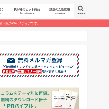
聞く
我が社のヒット商品
話題の女性広報
es
Hit Interview
Interview
search
最大級のWebメディアです。