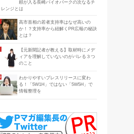
頼が入る長崎バイオパークの次なるチ
ャレンジとは
高市首相の若者支持率はなぜ高いの
か！？支持率から紐解くPR広報の秘訣
とは？
【元新聞記者が教える】取材時にメデ
ィアを理解していないのがバレる３つ
のこと
わかりやすいプレスリリースに変わ
る！「5W1H」ではない「5W5H」で
情報整理を