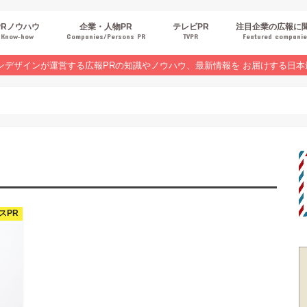
PRノウハウ
企業・人物PR
テレビPR
注目企業の広報に
Know‐how
Companies/Persons PR
TVPR
Featured compani
報スキルUP
品・サービスPR
ジタルPR
Rトレンド
ベントPR
界コラム
ンラインセミナーレポート
ンデザインが運営する広報PRの知識やノウハウ、最新情報を お届けする日本
スPR