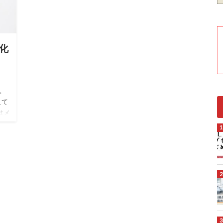
化
。
えて
はメ
今回