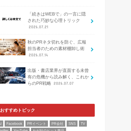
「続きはWEBで」の一言に隠
された巧妙な心理トリック
2026.07.21
秋のPRネタ切れを防ぐ、広報
担当者のための素材棚卸し術
2026.07.14
出版・書店業界が直面する未曾
有の危機から読み解く、これか
らのPR戦略
2026.07.07
おすすめトピック
I
Facebook
PRイベント
PR会社
SNS
TV
witter
YouTube
わが社のヒット商品