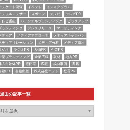
アンケート調査
イベント
インスタグラム
インフルエンサー
スポーツ
テレビ
テレビPR
テレビ番組
パーソナルブランディング
ピックアップ
ブランディング
プレスリリース
マーケティング
メディア
メディアアプローチ
メディアキャラバン
メディアリレーション
メディア分析
メディア露出
ラジオ
ラジオPR
人物PR
企業PR
企業ブランディング
企業広報
取材
地方PR
地方自治体PR
専門家
広報
成功事例
書籍
書籍PR
書籍出版
株式会社ニット
社長PR
過去の記事一覧