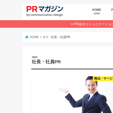
HOME
HOME
広
商
デ
P
イ
業
オ
PR会社コミュニケーショ
HOME
タグ : 社長・社員PR
社長・社員PR
商品・サービ