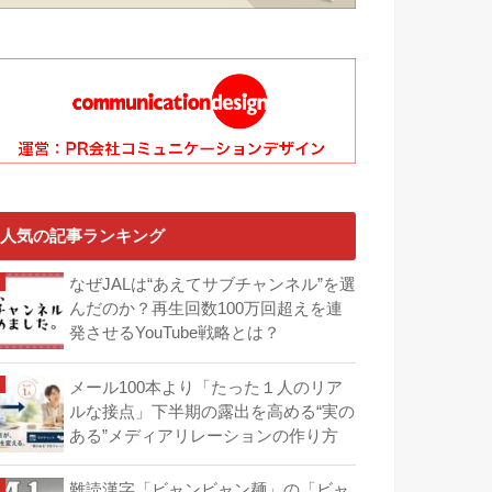
人気の記事ランキング
なぜJALは“あえてサブチャンネル”を選
んだのか？再生回数100万回超えを連
発させるYouTube戦略とは？
メール100本より「たった１人のリア
ルな接点」下半期の露出を高める“実の
ある”メディアリレーションの作り方
難読漢字「ビャンビャン麺」の「ビャ