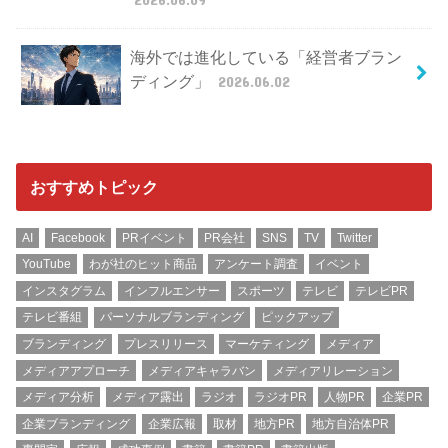
海外では進化している「経営者ブラン
ディング」
2026.06.02
おすすめトピック
AI
Facebook
PRイベント
PR会社
SNS
TV
Twitter
YouTube
わが社のヒット商品
アンケート調査
イベント
インスタグラム
インフルエンサー
スポーツ
テレビ
テレビPR
テレビ番組
パーソナルブランディング
ピックアップ
ブランディング
プレスリリース
マーケティング
メディア
メディアアプローチ
メディアキャラバン
メディアリレーション
メディア分析
メディア露出
ラジオ
ラジオPR
人物PR
企業PR
企業ブランディング
企業広報
取材
地方PR
地方自治体PR