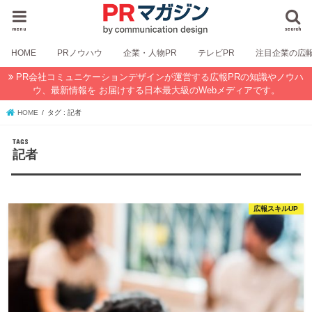
menu
search
HOME
PRノウハウ
企業・人物PR
テレビPR
注目企業の広
PR会社コミュニケーションデザインが運営する広報PRの知識やノウハ
ウ、最新情報を お届けする日本最大級のWebメディアです。
HOME
タグ : 記者
記者
広報スキルUP