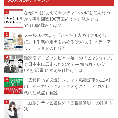
なぜJALは“あえてサブチャンネル”を選んだの
か？再生回数100万回超えを連発させる
YouTube戦略とは？
メール100本より「たった１人のリアルな接
点」下半期の露出を高める“実のある”メディア
リレーションの作り方
難読漢字「ビャンビャン麺」の「ビャン」はな
ぜ日本中に広まったのか？―“知られていな
い”を“話題”に変える仕掛けとは
【広報担当者必読】メディア掲載記事の二次利
用、やっていいこと・ダメなこと──生成AI時
代の注意点も解説
【新版】テレビ番組の「広告換算額」の計算方
法