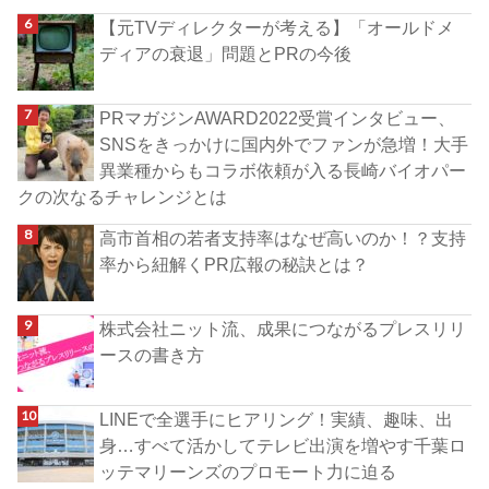
【元TVディレクターが考える】「オールドメ
ディアの衰退」問題とPRの今後
PRマガジンAWARD2022受賞インタビュー、
SNSをきっかけに国内外でファンが急増！大手
異業種からもコラボ依頼が入る長崎バイオパー
クの次なるチャレンジとは
高市首相の若者支持率はなぜ高いのか！？支持
率から紐解くPR広報の秘訣とは？
株式会社ニット流、成果につながるプレスリリ
ースの書き方
LINEで全選手にヒアリング！実績、趣味、出
身…すべて活かしてテレビ出演を増やす千葉ロ
ッテマリーンズのプロモート力に迫る