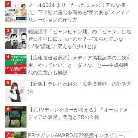
メール100本より「たった１人のリアルな接
点」下半期の露出を高める“実のある”メディア
リレーションの作り方
難読漢字「ビャンビャン麺」の「ビャン」はな
ぜ日本中に広まったのか？―“知られていな
い”を“話題”に変える仕掛けとは
【広報担当者必読】メディア掲載記事の二次利
用、やっていいこと・ダメなこと──生成AI時
代の注意点も解説
【新版】テレビ番組の「広告換算額」の計算方
法
【元TVディレクターが考える】「オールドメ
ディアの衰退」問題とPRの今後
PRマガジンAWARD2022受賞インタビュー、