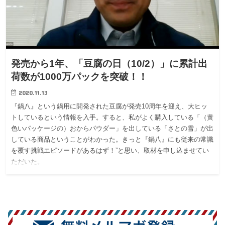
発売から1年、「豆腐の日（10/2）」に累計出
荷数が1000万パックを突破！！
2020.11.13
『鍋八』という鍋用に開発された豆腐が発売10周年を迎え、大ヒッ
トしているという情報を入手。すると、私がよく購入している「（黄
色いパッケージの）おからパウダー」を出している「さとの雪」が出
している商品ということがわかった。きっと『鍋八』にも従来の常識
を覆す挑戦エピソードがあるはず！”と思い、取材を申し込ませてい
ただいた。