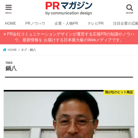
menu
search
HOME
PRノウハウ
企業・人物PR
テレビPR
注目企業の広
PR会社コミュニケーションデザインが運営する広報PRの知識やノウハ
ウ、最新情報を お届けする日本最大級のWebメディアです。
HOME
タグ : 鍋八
鍋八
我が社のヒット商品