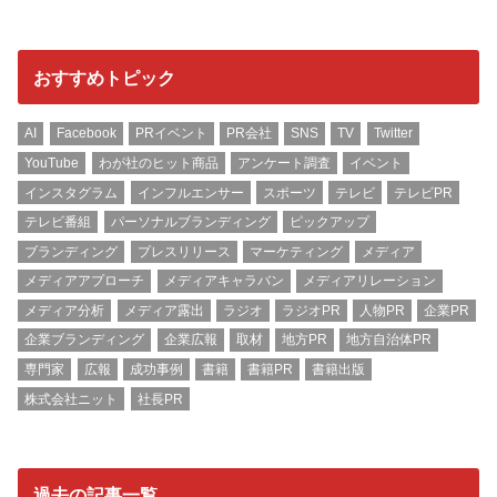
おすすめトピック
AI
Facebook
PRイベント
PR会社
SNS
TV
Twitter
YouTube
わが社のヒット商品
アンケート調査
イベント
インスタグラム
インフルエンサー
スポーツ
テレビ
テレビPR
テレビ番組
パーソナルブランディング
ピックアップ
ブランディング
プレスリリース
マーケティング
メディア
メディアアプローチ
メディアキャラバン
メディアリレーション
メディア分析
メディア露出
ラジオ
ラジオPR
人物PR
企業PR
企業ブランディング
企業広報
取材
地方PR
地方自治体PR
専門家
広報
成功事例
書籍
書籍PR
書籍出版
株式会社ニット
社長PR
過去の記事一覧