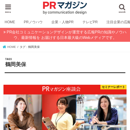
menu
search
HOME
PRノウハウ
企業・人物PR
テレビPR
注目企業の広
PR会社コミュニケーションデザインが運営する広報PRの知識やノウハ
ウ、最新情報を お届けする日本最大級のWebメディアです。
HOME
タグ : 鶴岡美保
鶴岡美保
セミナーレポート