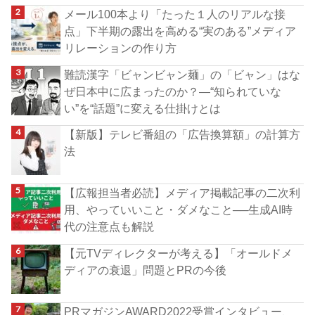
メール100本より「たった１人のリアルな接
点」下半期の露出を高める“実のある”メディア
リレーションの作り方
難読漢字「ビャンビャン麺」の「ビャン」はな
ぜ日本中に広まったのか？―“知られていな
い”を“話題”に変える仕掛けとは
【新版】テレビ番組の「広告換算額」の計算方
法
【広報担当者必読】メディア掲載記事の二次利
用、やっていいこと・ダメなこと──生成AI時
代の注意点も解説
【元TVディレクターが考える】「オールドメ
ディアの衰退」問題とPRの今後
PRマガジンAWARD2022受賞インタビュー、