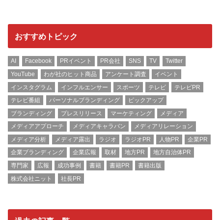
おすすめトピック
AI
Facebook
PRイベント
PR会社
SNS
TV
Twitter
YouTube
わが社のヒット商品
アンケート調査
イベント
インスタグラム
インフルエンサー
スポーツ
テレビ
テレビPR
テレビ番組
パーソナルブランディング
ピックアップ
ブランディング
プレスリリース
マーケティング
メディア
メディアアプローチ
メディアキャラバン
メディアリレーション
メディア分析
メディア露出
ラジオ
ラジオPR
人物PR
企業PR
企業ブランディング
企業広報
取材
地方PR
地方自治体PR
専門家
広報
成功事例
書籍
書籍PR
書籍出版
株式会社ニット
社長PR