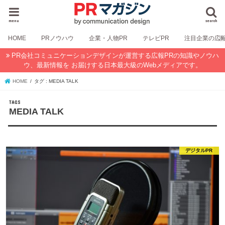
menu
search
HOME
PRノウハウ
企業・人物PR
テレビPR
注目企業の広
PR会社コミュニケーションデザインが運営する広報PRの知識やノウハ
ウ、最新情報を お届けする日本最大級のWebメディアです。
HOME
タグ : MEDIA TALK
MEDIA TALK
デジタルPR