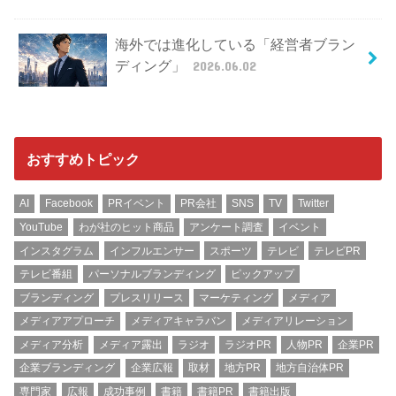
海外では進化している「経営者ブラン
ディング」
2026.06.02
おすすめトピック
AI
Facebook
PRイベント
PR会社
SNS
TV
Twitter
YouTube
わが社のヒット商品
アンケート調査
イベント
インスタグラム
インフルエンサー
スポーツ
テレビ
テレビPR
テレビ番組
パーソナルブランディング
ピックアップ
ブランディング
プレスリリース
マーケティング
メディア
メディアアプローチ
メディアキャラバン
メディアリレーション
メディア分析
メディア露出
ラジオ
ラジオPR
人物PR
企業PR
企業ブランディング
企業広報
取材
地方PR
地方自治体PR
専門家
広報
成功事例
書籍
書籍PR
書籍出版