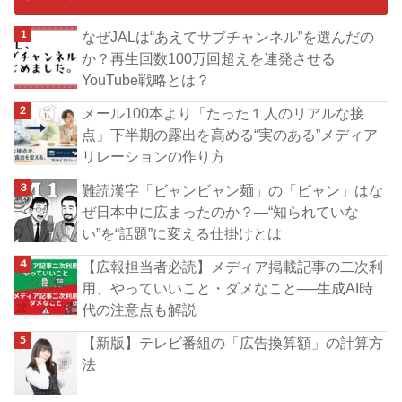
なぜJALは“あえてサブチャンネル”を選んだの
か？再生回数100万回超えを連発させる
YouTube戦略とは？
メール100本より「たった１人のリアルな接
点」下半期の露出を高める“実のある”メディア
リレーションの作り方
難読漢字「ビャンビャン麺」の「ビャン」はな
ぜ日本中に広まったのか？―“知られていな
い”を“話題”に変える仕掛けとは
【広報担当者必読】メディア掲載記事の二次利
用、やっていいこと・ダメなこと──生成AI時
代の注意点も解説
【新版】テレビ番組の「広告換算額」の計算方
法