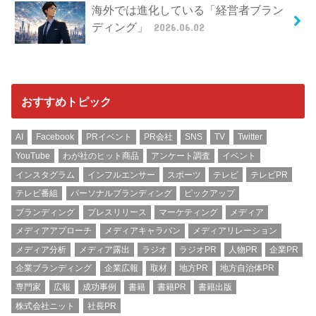
海外では進化している「経営者ブラン
ディング」
2026.06.02
おすすめトピック
AI
Facebook
PRイベント
PR会社
SNS
TV
Twitter
YouTube
わが社のヒット商品
アンケート調査
イベント
インスタグラム
インフルエンサー
スポーツ
テレビ
テレビPR
テレビ番組
パーソナルブランディング
ピックアップ
ブランディング
プレスリリース
マーケティング
メディア
メディアアプローチ
メディアキャラバン
メディアリレーション
メディア分析
メディア露出
ラジオ
ラジオPR
人物PR
企業PR
企業ブランディング
企業広報
取材
地方PR
地方自治体PR
専門家
広報
成功事例
書籍
書籍PR
書籍出版
株式会社ニット
社長PR