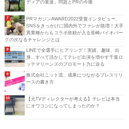
ディアの衰退」問題とPRの今後
PRマガジンAWARD2022受賞インタビュー、
SNSをきっかけに国内外でファンが急増！大手
異業種からもコラボ依頼が入る長崎バイオパー
クの次なるチャレンジとは
LINEで全選手にヒアリング！実績、趣味、出
身…すべて活かしてテレビ出演を増やす千葉ロ
ッテマリーンズのプロモート力に迫る
株式会社ニット流、成果につながるプレスリリ
ースの書き方
【元TVディレクターが考える】テレビは本当
にオワコンになってしまったのか？