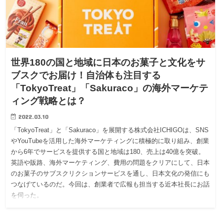
世界180の国と地域に日本のお菓子と文化をサ
ブスクでお届け！自治体も注目する
「TokyoTreat」「Sakuraco」の海外マーケテ
ィング戦略とは？
2022.03.10
「TokyoTreat」と「Sakuraco」を展開する株式会社ICHIGOは、SNS
やYouTubeを活用した海外マーケティングに積極的に取り組み、創業
から6年でサービスを提供する国と地域は180、売上は40億を突破。
英語や販路、海外マーケティング、費用の問題をクリアにして、日本
のお菓子のサブスクリクションサービスを通し、日本文化の発信にも
つなげているのだ。今回は、創業者で広報も担当する近本社長にお話
を伺った。