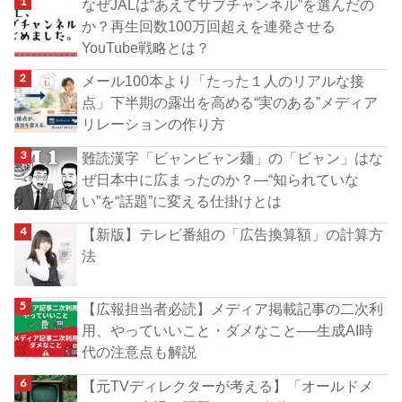
なぜJALは“あえてサブチャンネル”を選んだの
か？再生回数100万回超えを連発させる
YouTube戦略とは？
メール100本より「たった１人のリアルな接
点」下半期の露出を高める“実のある”メディア
リレーションの作り方
難読漢字「ビャンビャン麺」の「ビャン」はな
ぜ日本中に広まったのか？―“知られていな
い”を“話題”に変える仕掛けとは
【新版】テレビ番組の「広告換算額」の計算方
法
【広報担当者必読】メディア掲載記事の二次利
用、やっていいこと・ダメなこと──生成AI時
代の注意点も解説
【元TVディレクターが考える】「オールドメ