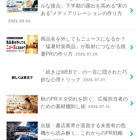
ルな接点」下半期の露出を高める“実の
ある”メディアリレーションの作り方
2026.08.04
商品名を外してもニュースになるか？
「猛暑対策商品」が取材につながる残
暑PRの作り方
2026.07.28
「続きはWEBで」の一言に隠された巧
妙な心理トリック
2026.07.21
秋のPRネタ切れを防ぐ、広報担当者の
ための素材棚卸し術
2026.07.14
出版・書店業界が直面する未曾有の危
機から読み解く、これからのPR戦略