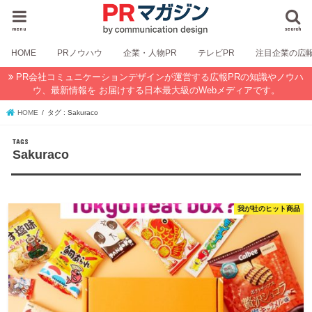
menu
search
HOME
PRノウハウ
企業・人物PR
テレビPR
注目企業の広
PR会社コミュニケーションデザインが運営する広報PRの知識やノウハ
ウ、最新情報を お届けする日本最大級のWebメディアです。
HOME
タグ : Sakuraco
Sakuraco
我が社のヒット商品