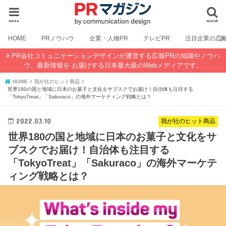
menu
search
HOME
PRノウハウ
企業・人物PR
テレビPR
注目企業の広
PR会社コミュニケーションデザインが運営する広報PRの知識やノウハ
ウ、最新情報を お届けする日本最大級のWebメディアです。
HOME
我が社のヒット商品
世界180の国と地域に日本のお菓子と文化をサブスクでお届け！自治体も注目する
「TokyoTreat」「Sakuraco」の海外マーケティング戦略とは？
2022.03.10
我が社のヒット商品
世界180の国と地域に日本のお菓子と文化をサ
ブスクでお届け！自治体も注目する
「TokyoTreat」「Sakuraco」の海外マーケテ
ィング戦略とは？