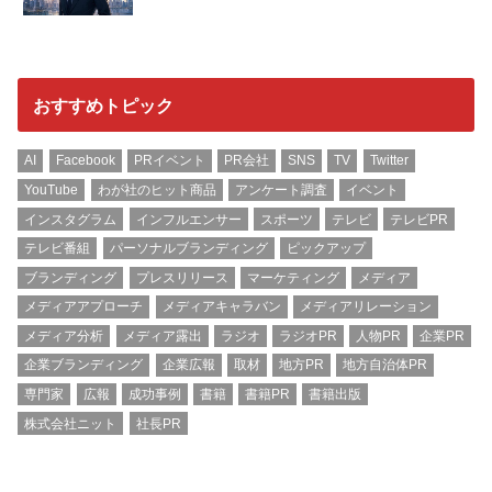
おすすめトピック
AI
Facebook
PRイベント
PR会社
SNS
TV
Twitter
YouTube
わが社のヒット商品
アンケート調査
イベント
インスタグラム
インフルエンサー
スポーツ
テレビ
テレビPR
テレビ番組
パーソナルブランディング
ピックアップ
ブランディング
プレスリリース
マーケティング
メディア
メディアアプローチ
メディアキャラバン
メディアリレーション
メディア分析
メディア露出
ラジオ
ラジオPR
人物PR
企業PR
企業ブランディング
企業広報
取材
地方PR
地方自治体PR
専門家
広報
成功事例
書籍
書籍PR
書籍出版
株式会社ニット
社長PR