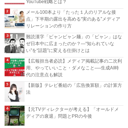
YouTube戦略とは？
メール100本より「たった１人のリアルな接
点」下半期の露出を高める“実のある”メディア
リレーションの作り方
難読漢字「ビャンビャン麺」の「ビャン」はな
ぜ日本中に広まったのか？―“知られていな
い”を“話題”に変える仕掛けとは
【広報担当者必読】メディア掲載記事の二次利
用、やっていいこと・ダメなこと──生成AI時
代の注意点も解説
【新版】テレビ番組の「広告換算額」の計算方
法
【元TVディレクターが考える】「オールドメ
ディアの衰退」問題とPRの今後