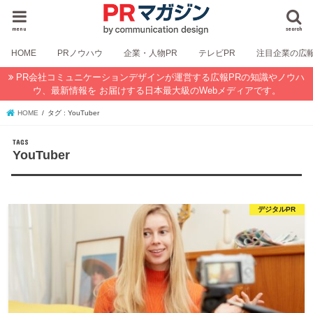
menu
search
HOME
PRノウハウ
企業・人物PR
テレビPR
注目企業の広
PR会社コミュニケーションデザインが運営する広報PRの知識やノウハ
ウ、最新情報を お届けする日本最大級のWebメディアです。
HOME
タグ : YouTuber
YouTuber
デジタルPR