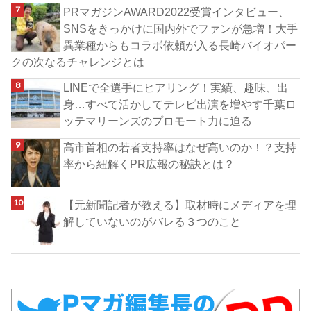
PRマガジンAWARD2022受賞インタビュー、
SNSをきっかけに国内外でファンが急増！大手
異業種からもコラボ依頼が入る長崎バイオパー
クの次なるチャレンジとは
LINEで全選手にヒアリング！実績、趣味、出
身…すべて活かしてテレビ出演を増やす千葉ロ
ッテマリーンズのプロモート力に迫る
高市首相の若者支持率はなぜ高いのか！？支持
率から紐解くPR広報の秘訣とは？
【元新聞記者が教える】取材時にメディアを理
解していないのがバレる３つのこと