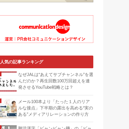
人気の記事ランキング
なぜJALは“あえてサブチャンネル”を選
んだのか？再生回数100万回超えを連
発させるYouTube戦略とは？
メール100本より「たった１人のリア
ルな接点」下半期の露出を高める“実の
ある”メディアリレーションの作り方
難読漢字「ビャンビャン麺」の「ビャ