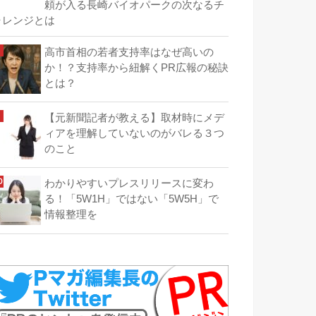
頼が入る長崎バイオパークの次なるチ
ャレンジとは
高市首相の若者支持率はなぜ高いの
か！？支持率から紐解くPR広報の秘訣
とは？
【元新聞記者が教える】取材時にメデ
ィアを理解していないのがバレる３つ
のこと
わかりやすいプレスリリースに変わ
る！「5W1H」ではない「5W5H」で
情報整理を