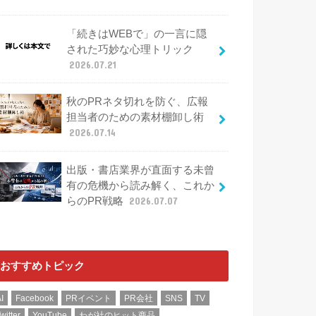
「続きはWEBで」の一言に隠
された巧妙な心理トリック
2026.07.21
秋のPRネタ切れを防ぐ、広報
担当者のための素材棚卸し術
2026.07.14
出版・書店業界が直面する未曾
有の危機から読み解く、これか
らのPR戦略
2026.07.07
おすすめトピック
I
Facebook
PRイベント
PR会社
SNS
TV
witter
YouTube
わが社のヒット商品