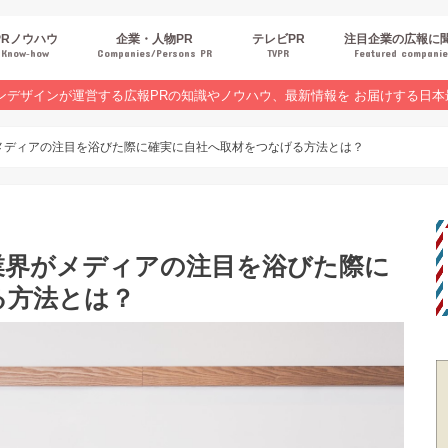
PRノウハウ
企業・人物PR
テレビPR
注目企業の広報に
Know‐how
Companies/Persons PR
TVPR
Featured compani
報スキルUP
品・サービスPR
ジタルPR
Rトレンド
ベントPR
界コラム
ンラインセミナーレポート
ンデザインが運営する広報PRの知識やノウハウ、最新情報を お届けする日本
メディアの注目を浴びた際に確実に自社へ取材をつなげる方法とは？
業界がメディアの注目を浴びた際に
る方法とは？