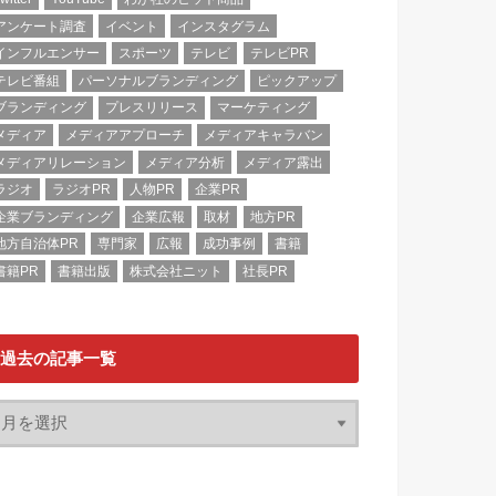
アンケート調査
イベント
インスタグラム
インフルエンサー
スポーツ
テレビ
テレビPR
テレビ番組
パーソナルブランディング
ピックアップ
ブランディング
プレスリリース
マーケティング
メディア
メディアアプローチ
メディアキャラバン
メディアリレーション
メディア分析
メディア露出
ラジオ
ラジオPR
人物PR
企業PR
企業ブランディング
企業広報
取材
地方PR
地方自治体PR
専門家
広報
成功事例
書籍
書籍PR
書籍出版
株式会社ニット
社長PR
過去の記事一覧