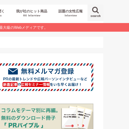
聞く
我が社のヒット商品
話題の女性広報
es
Hit Interview
Interview
search
最大級のWebメディアです。