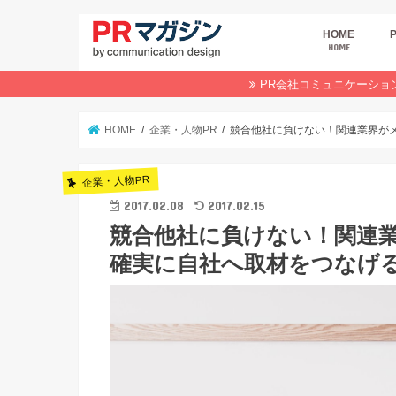
HOME
HOME
広
商
デ
P
イ
業
オ
PR会社コミュニケーショ
HOME
企業・人物PR
競合他社に負けない！関連業界が
企業・人物PR
2017.02.08
2017.02.15
競合他社に負けない！関連
確実に自社へ取材をつなげ