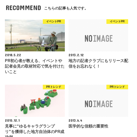
RECOMMEND
こちらの記事も人気です。
イベントPR
イベントPR
2018.5.22
2013.2.12
PR初心者が教える、イベントや
地方の記者クラブにもリリース配
記者会見の取材対応で気を付けた
信をお忘れなく！
いこと
PRトレンド
PRトレンド
2015.12.1
2013.6.4
見事に“ゆるキャラグランプ
医学的な信頼の重要性
リ”を獲得した地方自治体のPR成