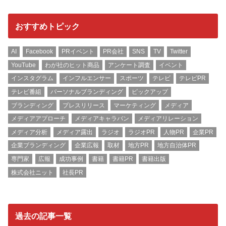
おすすめトピック
AI
Facebook
PRイベント
PR会社
SNS
TV
Twitter
YouTube
わが社のヒット商品
アンケート調査
イベント
インスタグラム
インフルエンサー
スポーツ
テレビ
テレビPR
テレビ番組
パーソナルブランディング
ピックアップ
ブランディング
プレスリリース
マーケティング
メディア
メディアアプローチ
メディアキャラバン
メディアリレーション
メディア分析
メディア露出
ラジオ
ラジオPR
人物PR
企業PR
企業ブランディング
企業広報
取材
地方PR
地方自治体PR
専門家
広報
成功事例
書籍
書籍PR
書籍出版
株式会社ニット
社長PR
過去の記事一覧