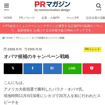
menu
search
HOME
PRノウハウ
企業・人物PR
テレビPR
注目企業の広
PR会社コミュニケーションデザインが運営する広報PRの知識やノウハ
ウ、最新情報を お届けする日本最大級のWebメディアです。
HOME
PRトレンド
オバマ候補のキャンペーン戦略
2008.11.11
2015.11.12
PRトレンド
オバマ候補のキャンペーン戦略
LINE
こんにちは。
アメリカ大統領選で勝利したバラク・オバマ氏。
現地時間11月4日深夜にシカゴで20万人を前に行われたス
ピーチを