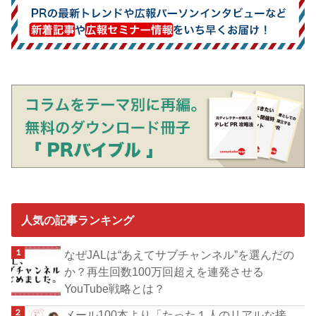
人気の記事ランキング
なぜJALは“あえてサブチャンネル”を選んだの
か？再生回数100万回超えを連発させる
YouTube戦略とは？
メール100本より「たった１人のリアルな接