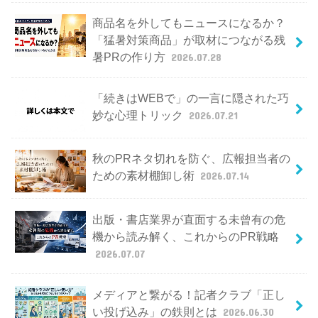
商品名を外してもニュースになるか？
「猛暑対策商品」が取材につながる残
暑PRの作り方
2026.07.28
「続きはWEBで」の一言に隠された巧
妙な心理トリック
2026.07.21
秋のPRネタ切れを防ぐ、広報担当者の
ための素材棚卸し術
2026.07.14
出版・書店業界が直面する未曾有の危
機から読み解く、これからのPR戦略
2026.07.07
メディアと繋がる！記者クラブ「正し
い投げ込み」の鉄則とは
2026.06.30