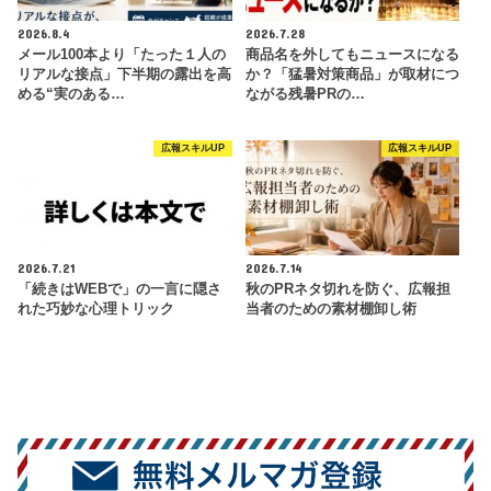
2026.8.4
2026.7.28
メール100本より「たった１人の
商品名を外してもニュースになる
リアルな接点」下半期の露出を高
か？「猛暑対策商品」が取材につ
める“実のある…
ながる残暑PRの…
広報スキルUP
広報スキルUP
2026.7.21
2026.7.14
「続きはWEBで」の一言に隠さ
秋のPRネタ切れを防ぐ、広報担
れた巧妙な心理トリック
当者のための素材棚卸し術