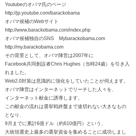
Youtubeのオバマ氏のページ
http://jp.youtube.com/barackobama
オバマ候補のWebサイト
http://www.barackobama.com/index.php
オバマ候補独自のSNS Mybarackobama.com
http://my.barackobama.com
その背景として、オバマ陣営は2007年に
Facebook共同創設者Chris Hughes（当時24歳）を引き入
れました。
Web2.0対策は意識的に強化をしていたことが伺えます。
オバマ陣営はインターネットでリーチした人々を、
インターネット献金に誘導します。
この献金の流れは選挙戦終盤まで途切れない大きなもの
となり、
9月までに累計6億ドル（約610億円）という、
大統領選史上最多の選挙資金を集めることに成功しまし