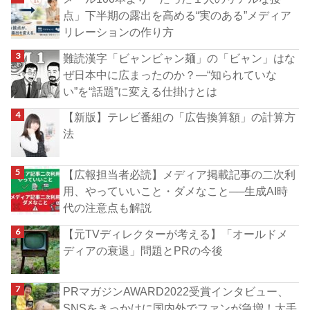
点」下半期の露出を高める“実のある”メディア
リレーションの作り方
難読漢字「ビャンビャン麺」の「ビャン」はな
ぜ日本中に広まったのか？―“知られていな
い”を“話題”に変える仕掛けとは
【新版】テレビ番組の「広告換算額」の計算方
法
【広報担当者必読】メディア掲載記事の二次利
用、やっていいこと・ダメなこと──生成AI時
代の注意点も解説
【元TVディレクターが考える】「オールドメ
ディアの衰退」問題とPRの今後
PRマガジンAWARD2022受賞インタビュー、
SNSをきっかけに国内外でファンが急増！大手